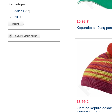
Gamintojas
Adidas
(15)
Kiti
(3)
15.98 €
Filtruoti
Kepuraitė su Jūsų pas
Išvalyti visus filtrus
13.99 €
Žieminė kepurė adida