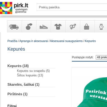
Yra
Kvepalai
Avalynė
Apranga
Prekės
Galanterija
Laikrod
Pradžia
/
Apranga ir aksesuarai
/
Aksesuarai suaugusiems
/
Kepurės
sandėlyje
ir
ir
suaugusiems
ir
kosmetika
aksesuarai
papuoš
Kepurės
Puslapyje rodyti:
Kepurės (18)
Kepurės su snapeliu (5)
Šiltos kepurės (13)
Skarelės, šalikai (1)
Pirštinės (1)
Filtrai