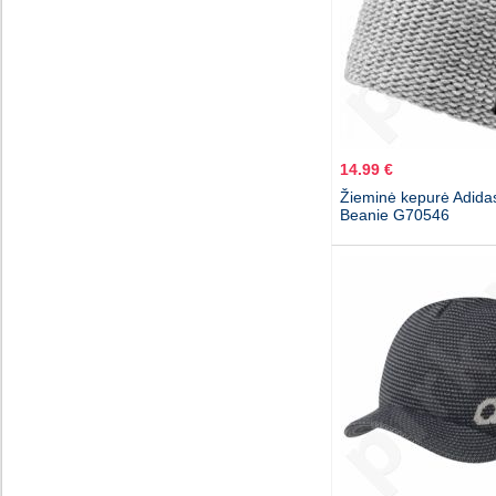
14.99 €
Žieminė kepurė Adida
Beanie G70546