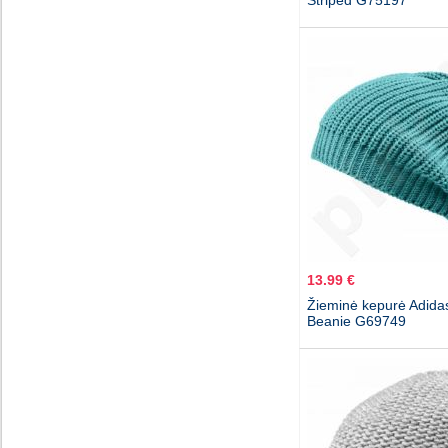
Striped G75197
13.99 €
Žieminė kepurė Adidas
Beanie G69749