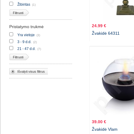
Žibintas
(1)
Filtruoti
24.99 €
Pristatymo trukmė
Žvakidė 64311
Yra vietoje
(3)
3 - 9 d.d.
(2)
21 - 47 d.d.
(7)
Filtruoti
Išvalyti visus filtrus
39.00 €
Žvakidė Vlam