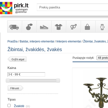
Yra
Kvepalai
Avalynė
Apranga
Prekės
Galanterija
Laikrod
Pradžia
/
Baldai, interjero elementai
/
Interjero elementai
/
Žibintai, žvakidės,
sandėlyje
ir
ir
suaugusiems
ir
kosmetika
aksesuarai
papuoš
Žibintai, žvakidės, žvakės
Puslapyje rodyti:
Grįžti atgal
Kaina
Filtruoti
Tipas
Žvakidė
(11)