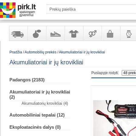
Yra
Kvepalai
Avalynė
Apranga
Prekės
Galanterija
Laikrod
Pradžia
/
Automobilių prekės
/
Akumuliatoriai ir jų krovikliai
sandėlyje
ir
ir
suaugusiems
ir
kosmetika
aksesuarai
papuoš
Akumuliatoriai ir jų krovikliai
Puslapyje rodyti:
Padangos (2183)
Akumuliatoriai ir jų krovikliai
(2)
Akumuliatorių krovikliai (4)
Automobiliniai tepalai (12)
Eksploatacinės dalys (0)