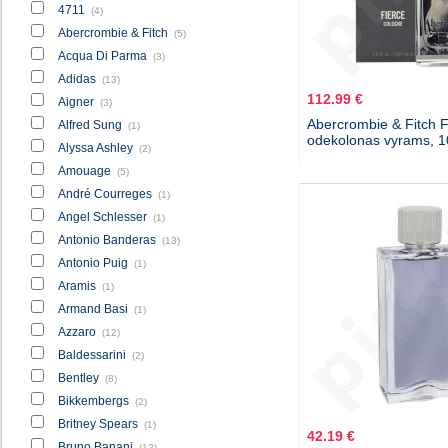
4711
(4)
Abercrombie & Fitch
(5)
Acqua Di Parma
(3)
Adidas
(13)
112.99 €
Aigner
(3)
Abercrombie & Fitch F
Alfred Sung
(1)
odekolonas vyrams, 
Alyssa Ashley
(2)
Amouage
(5)
André Courreges
(1)
Angel Schlesser
(1)
Antonio Banderas
(13)
Antonio Puig
(1)
Aramis
(1)
Armand Basi
(1)
Azzaro
(12)
Baldessarini
(2)
Bentley
(8)
Bikkembergs
(2)
Britney Spears
(1)
42.19 €
Bruno Banani
(12)