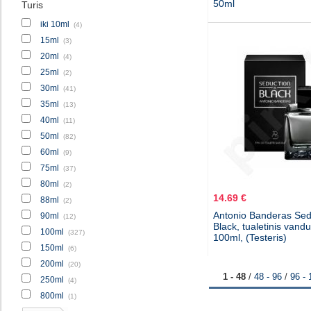
50ml
Turis
iki 10ml
(4)
15ml
(3)
20ml
(4)
25ml
(2)
30ml
(41)
35ml
(13)
40ml
(11)
50ml
(82)
60ml
(9)
75ml
(37)
80ml
(2)
14.69 €
88ml
(2)
Antonio Banderas Sedu
90ml
(12)
Black, tualetinis vand
100ml
(327)
100ml, (Testeris)
150ml
(6)
200ml
(20)
1 - 48
/
48 - 96
/
96 - 
250ml
(4)
800ml
(1)