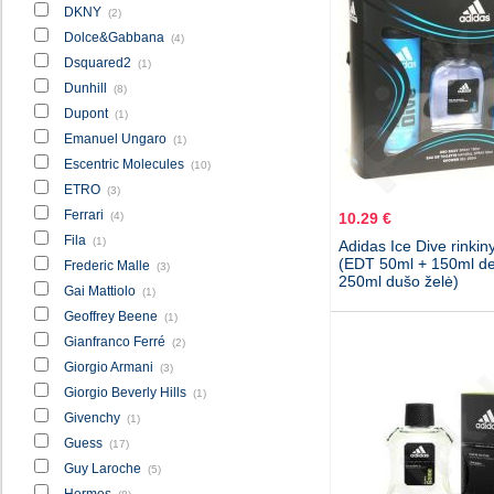
DKNY
(2)
Dolce&Gabbana
(4)
Dsquared2
(1)
Dunhill
(8)
Dupont
(1)
Emanuel Ungaro
(1)
Escentric Molecules
(10)
ETRO
(3)
Ferrari
(4)
10.29 €
Fila
(1)
Adidas Ice Dive rinkin
(EDT 50ml + 150ml de
Frederic Malle
(3)
250ml dušo želė)
Gai Mattiolo
(1)
Geoffrey Beene
(1)
Gianfranco Ferré
(2)
Giorgio Armani
(3)
Giorgio Beverly Hills
(1)
Givenchy
(1)
Guess
(17)
Guy Laroche
(5)
Hermes