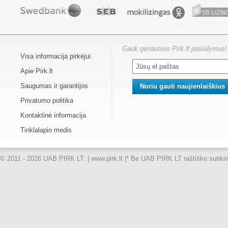
Gauk geriausius Pirk.lt pasiūlymus!
Visa informacija pirkėjui
Apie Pirk.lt
Saugumas ir garantijos
Privatumo politika
Kontaktinė informacija
Tinklalapio medis
© 2011 - 2026 UAB PIRK LT. | www.pirk.lt |
* Be UAB PIRK LT raštiško sutikimo