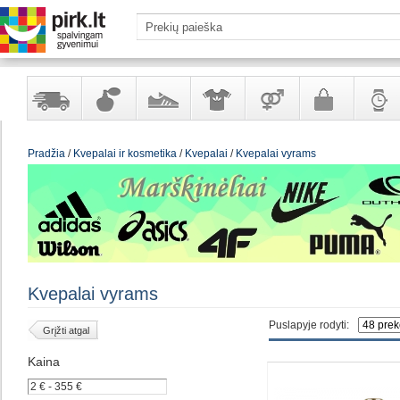
Yra
Kvepalai
Avalynė
Apranga
Prekės
Galanterija
Laikrod
Pradžia
/
Kvepalai ir kosmetika
/
Kvepalai
/
Kvepalai vyrams
sandėlyje
ir
ir
suaugusiems
ir
kosmetika
aksesuarai
papuoš
Kvepalai vyrams
Puslapyje rodyti:
Grįžti atgal
Kaina