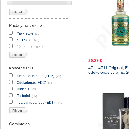
Filtruoti
Pristatymo trukmė
Yra vietoje
(59)
5 - 15 d.d.
(25)
10 - 25 d.d.
(471)
Filtruoti
20.29 €
4711 4711 Original, E
Koncentracija
odekolonas vyrams, 
Kvapusis vanduo (EDP)
(73)
Odekolonas (EDC)
(34)
Rinkiniai
(28)
Testeriai
(65)
Tualetinis vanduo (EDT)
(440)
Filtruoti
Gamintojas