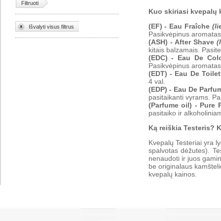
Filtruoti
Kuo skiriasi kvepalų
(EF) - Eau Fraîche
(l
Išvalyti visus filtrus
Pasikvėpinus aromatas i
(ASH) - After Shave
(
kitais balzamais. Pasit
(EDC) - Eau De Co
Pasikvėpinus aromatas i
(EDT) - Eau De Toile
4 val.
(EDP) - Eau De Parf
pasitaikanti vyrams. Pas
(Parfume oil) - Pure
pasitaiko ir alkoholini
Ką reiškia Testeris? 
Kvepalų Testeriai yra ly
spalvotas dėžutes). Test
nenaudoti ir juos gamin
be originalaus kamšteli
kvepalų kainos.