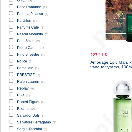
ONE
(15)
Paco Rabanne
(12)
Paloma Picasso
(1)
Pal Zileri
(1)
Parfums Café
(1)
Pascal Morabito
(6)
Paul Smith
(2)
Pierre Cardin
(1)
Pino Silvestre
227.11 €
(4)
Police
(6)
Amouage Epic Man, k
vanduo vyrams, 100m
Pomellato
(1)
PRESTIGE
(1)
Ralph Lauren
(10)
Replay
(9)
Riva
(1)
Robert Piguet
(1)
Rochas
(2)
Salvador Dali
(1)
Salvatore Ferragamo
(1)
Sergio Tacchini
(2)