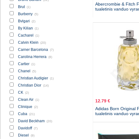
Abercrombie & Fitch Fir
Brut
(1)
tualetinis vanduo vyr
Burberry
(5)
Bvlgari
(2)
By Kilian
(1)
Cacharel
(1)
Calvin Klein
(20)
Carner Barcelona
(7)
Carolina Herrera
(8)
Cartier
(1)
Chanel
(5)
Christian Audigier
(1)
Christian Dior
(14)
CK
(2)
Clean Air
(1)
12.79 €
Clinique
(2)
Adidas Born Original 
tualetinis vanduo vyr
Cuba
(21)
David Beckham
(20)
Davidoff
(7)
Diesel
(9)