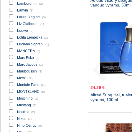
Adidas Victory League,
Lamborghini
(2)
vanduo vyrams, 50ml
Lanvin
(1)
Laura Biagiotti
(3)
Liz Claiborne
(1)
Loewe
(2)
Lolita Lempicka
(1)
Luciano Soprani
(1)
MANCERA
(7)
Marc Ecko
(2)
Marc Jacobs
(1)
Mauboussin
(3)
Mexx
(11)
Montale Paris
(4)
24.29 €
MONTBLANC
(5)
Alfred Sung Hei, tuale
Moschino
(1)
vyrams, 100ml
Mustang
(4)
Nautica
(2)
Nikos
(2)
Nino Cerruti
(5)