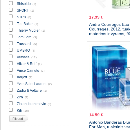
Shiseido
(1)
SPORT
(1)
17.99 €
STR8
(6)
Ted Baker
André Courreges Eau
(1)
Courreges, 2012, tual
Thierry Mugler
(1)
moterims ir vyrams, 90
Tom Ford
(3)
Trussardi
(5)
UMBRO
(4)
Versace
(12)
Viktor & Rolf
(1)
Vince Camuto
(2)
Xerjoff
(2)
Yves Saint Laurent
(2)
Zadig & Voltaire
(1)
Zirh
(4)
Zlatan Ibrahimovic
(2)
Kiti
(16)
14.59 €
Filtruoti
Antonio Banderas Blu
For Men, tualetinis v