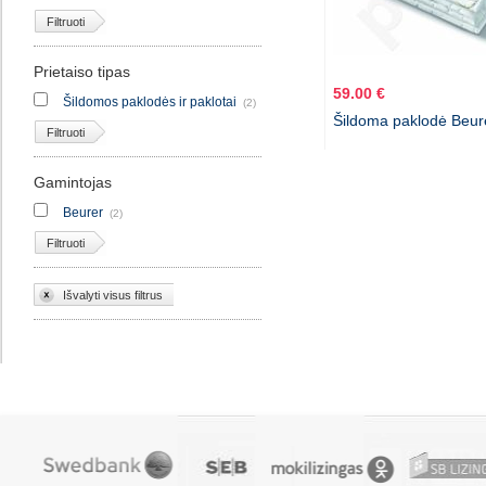
Filtruoti
Prietaiso tipas
59.00 €
Šildomos paklodės ir paklotai
(2)
Šildoma paklodė Beur
Filtruoti
Gamintojas
Beurer
(2)
Filtruoti
Išvalyti visus filtrus