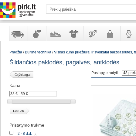
Yra
Kvepalai
Avalynė
Apranga
Prekės
Galanterija
Laikrod
Pradžia
/
Buitinė technika
/
Viskas kūno priežiūrai ir sveikatai barzdaskutės, f
sandėlyje
ir
ir
suaugusiems
ir
kosmetika
aksesuarai
papuoš
Šildančios paklodės, pagalvės, antklodės
Puslapyje rodyti:
Grįžti atgal
Kaina
Filtruoti
Pristatymo trukmė
2 - 8 d.d.
(2)