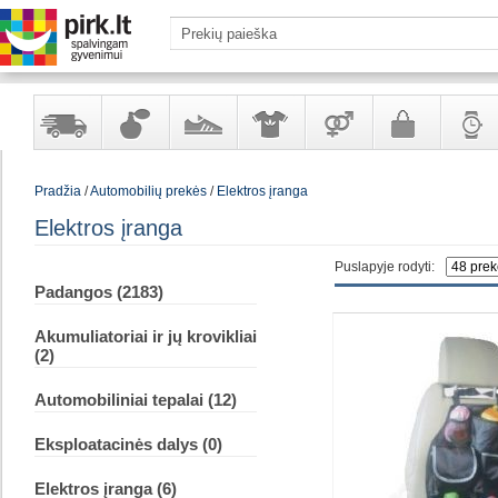
Yra
Kvepalai
Avalynė
Apranga
Prekės
Galanterija
Laikrod
Pradžia
/
Automobilių prekės
/
Elektros įranga
sandėlyje
ir
ir
suaugusiems
ir
kosmetika
aksesuarai
papuoš
Elektros įranga
Puslapyje rodyti:
Padangos (2183)
Akumuliatoriai ir jų krovikliai
(2)
Automobiliniai tepalai (12)
Eksploatacinės dalys (0)
Elektros įranga (6)