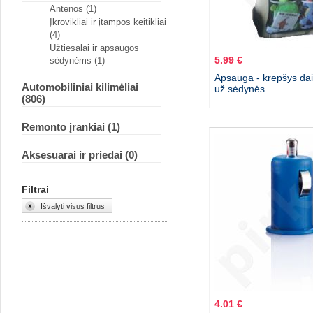
Antenos (1)
Įkrovikliai ir įtampos keitikliai
(4)
Užtiesalai ir apsaugos
5.99 €
sėdynėms (1)
Apsauga - krepšys dai
Automobiliniai kilimėliai
už sėdynės
(806)
Remonto įrankiai (1)
Aksesuarai ir priedai (0)
Filtrai
Išvalyti visus filtrus
4.01 €