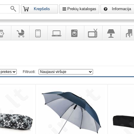
Krepšelis
Prekių katalogas
Informacija
krodžiai
Prekės
Telekomunikacija,
Kompiuterinė
Buitinė
Televizoriai,
Šviestuvai
Baldai
vaikams
navigacija
technika
technika
kita
interj
puošalai
ir ryšio
namų
eleme
priemonės
elektronika
Filtruoti: