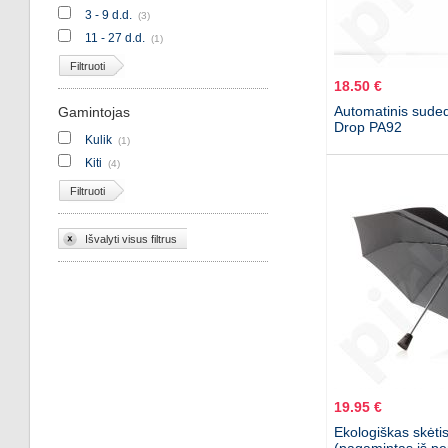
3 - 9 d.d.
(3)
11 - 27 d.d.
(1)
Filtruoti
18.50 €
Automatinis sude
Gamintojas
Drop PA92
Kulik
(1)
Kiti
(4)
Filtruoti
Išvalyti visus filtrus
19.95 €
Ekologiškas skėtis