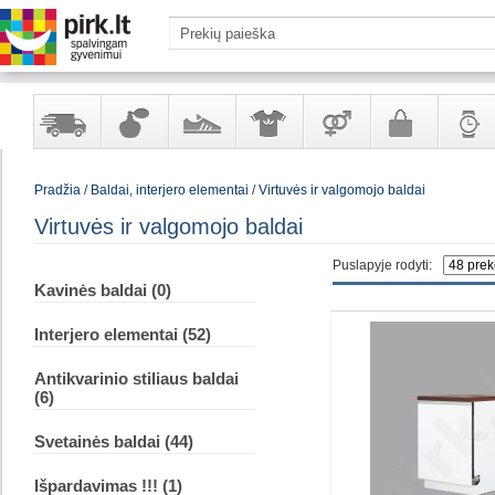
Yra
Kvepalai
Avalynė
Apranga
Prekės
Galanterija
Laikrod
Pradžia
/
Baldai, interjero elementai
/
Virtuvės ir valgomojo baldai
sandėlyje
ir
ir
suaugusiems
ir
kosmetika
aksesuarai
papuoš
Virtuvės ir valgomojo baldai
Puslapyje rodyti:
Kavinės baldai (0)
Interjero elementai (52)
Antikvarinio stiliaus baldai
(6)
Svetainės baldai (44)
Išpardavimas !!! (1)