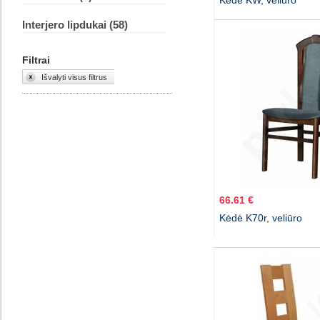
Kėdė KW, veliūro
Interjero lipdukai (58)
Filtrai
Išvalyti visus filtrus
66.61 €
Kėdė K70r, veliūro