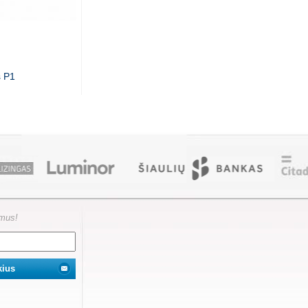
s P1
ymus!