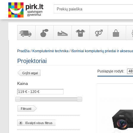
Yra
Kvepalai
Avalynė
Apranga
Prekės
Galanterija
Lai
Pradžia
/
Kompiuterinė technika
/
Išoriniai kompiuterių priedai ir aksesu
sandėlyje
ir
ir
suaugusiems
ir
kosmetika
aksesuarai
pa
Projektoriai
Puslapyje rodyti:
Grįžti atgal
Kaina
Filtruoti
Išvalyti visus filtrus