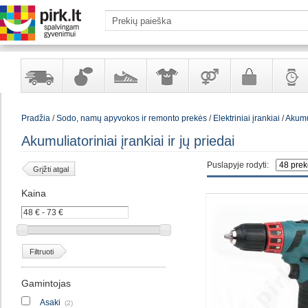
Yra
Kvepalai
Avalynė
Apranga
Prekės
Galanterija
Laikrod
Pradžia
/
Sodo, namų apyvokos ir remonto prekės
/
Elektriniai įrankiai
/
Akumul
sandėlyje
ir
ir
suaugusiems
ir
kosmetika
aksesuarai
papuoš
Akumuliatoriniai įrankiai ir jų priedai
Puslapyje rodyti:
Grįžti atgal
Kaina
Filtruoti
Gamintojas
Asaki
(2)