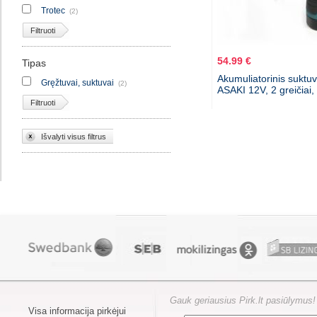
Trotec
(2)
Filtruoti
54.99 €
Tipas
Akumuliatorinis suktu
Gręžtuvai, suktuvai
(2)
ASAKI 12V, 2 greičiai,
Filtruoti
Išvalyti visus filtrus
Gauk geriausius Pirk.lt pasiūlymus!
Visa informacija pirkėjui