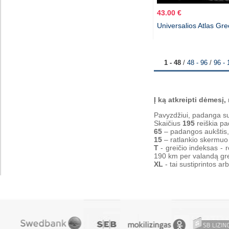
43.00 €
Universalios Atlas Gr
1 - 48
/
48 - 96
/
96 - 
Į ką atkreipti dėmesį
Pavyzdžiui, padanga su
Skaičius
195
reiškia pa
65
– padangos aukštis,
15
– ratlankio skermuo 
T
- greičio indeksas -
190 km per valandą gre
XL
- tai sustiprintos a