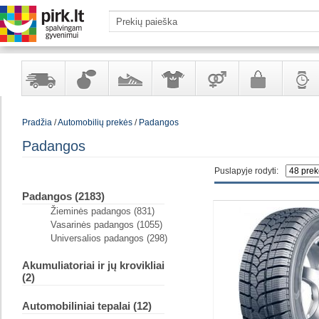
Yra
Kvepalai
Avalynė
Apranga
Prekės
Galanterija
Laikrod
Pradžia
/
Automobilių prekės
/
Padangos
sandėlyje
ir
ir
suaugusiems
ir
kosmetika
aksesuarai
papuoš
Padangos
Puslapyje rodyti:
Padangos (2183)
Žieminės padangos (831)
Vasarinės padangos (1055)
Universalios padangos (298)
Akumuliatoriai ir jų krovikliai
(2)
Automobiliniai tepalai (12)