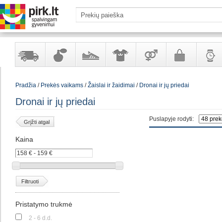
Yra
Kvepalai
Avalynė
Apranga
Prekės
Galanterija
Laikrod
Pradžia
/
Prekės vaikams
/
Žaislai ir žaidimai
/
Dronai ir jų priedai
sandėlyje
ir
ir
suaugusiems
ir
kosmetika
aksesuarai
papuoš
Dronai ir jų priedai
Puslapyje rodyti:
Grįžti atgal
Kaina
Filtruoti
Pristatymo trukmė
2 - 6 d.d.