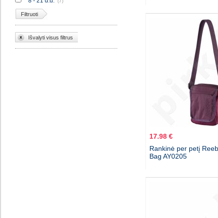
8 - 21 d.d.
(7)
Filtruoti
Išvalyti visus filtrus
17.98 €
Rankinė per petį Reeb
Bag AY0205