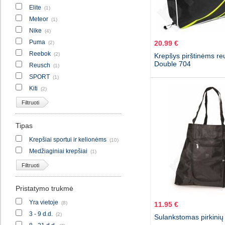
Elite
(1)
Meteor
(1)
Nike
(4)
Puma
20.99 €
(2)
Reebok
(2)
Krepšys pirštinėms re
Double 704
Reusch
(1)
SPORT
(1)
Kiti
(2)
Filtruoti
Tipas
Krepšiai sportui ir kelionėms
(10)
Medžiaginiai krepšiai
(1)
Filtruoti
Pristatymo trukmė
Yra vietoje
(8)
11.95 €
3 - 9 d.d.
(2)
Sulankstomas pirkinių