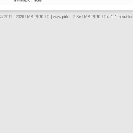
Tinklalapio medis
© 2011 - 2026 UAB PIRK LT. | www.pirk.lt |
* Be UAB PIRK LT raštiško sutikimo