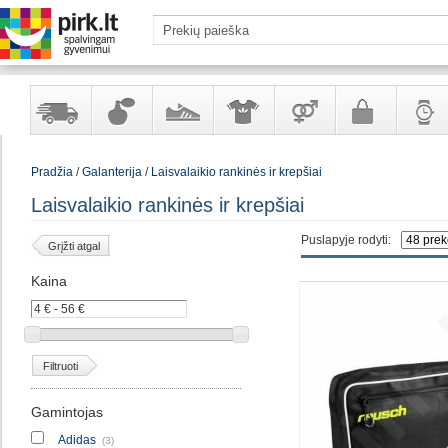
Yra
Kvepalai
Avalynė
Apranga
Prekės
Galanterija
Laikrod
Pradžia
/
Galanterija
/
Laisvalaikio rankinės ir krepšiai
sandėlyje
ir
ir
suaugusiems
ir
kosmetika
aksesuarai
papuoš
Laisvalaikio rankinės ir krepšiai
Puslapyje rodyti:
Grįžti atgal
Kaina
Filtruoti
Gamintojas
Adidas
(3)