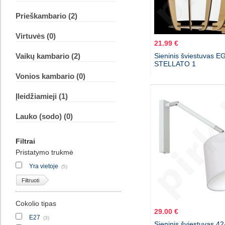
Prieškambario (2)
Virtuvės (0)
21.99 €
Vaikų kambario (2)
Sieninis šviestuvas E
STELLATO 1
Vonios kambario (0)
Įleidžiamieji (1)
Lauko (sodo) (0)
Filtrai
Pristatymo trukmė
Yra vietoje
(5)
Filtruoti
Cokolio tipas
29.00 €
E27
(3)
Sieninis šviestuvas 42