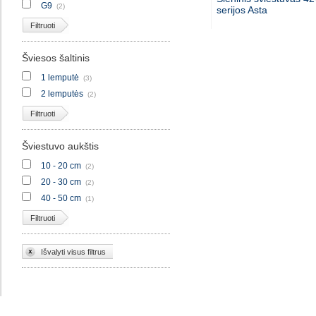
G9
(2)
serijos Asta
Filtruoti
Šviesos šaltinis
1 lemputė
(3)
2 lemputės
(2)
Filtruoti
Šviestuvo aukštis
10 - 20 cm
(2)
20 - 30 cm
(2)
40 - 50 cm
(1)
Filtruoti
Išvalyti visus filtrus