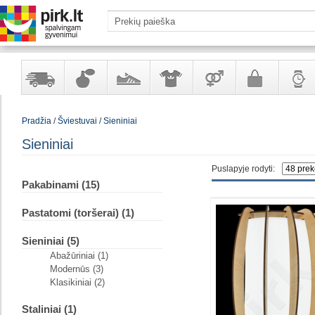
Yra
Kvepalai
Avalynė
Apranga
Prekės
Galanterija
Laikrod
Pradžia
/
Šviestuvai
/
Sieniniai
sandėlyje
ir
ir
suaugusiems
ir
kosmetika
aksesuarai
papuoš
Sieniniai
Puslapyje rodyti:
Pakabinami (15)
Pastatomi (toršerai) (1)
Sieniniai (5)
Abažūriniai (1)
Modernūs (3)
Klasikiniai (2)
Staliniai (1)