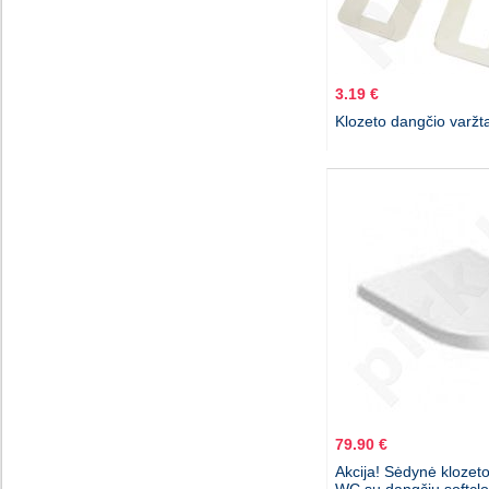
3.19 €
Klozeto dangčio varžt
79.90 €
Akcija! Sėdynė kloze