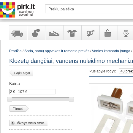
Yra
Kvepalai
Avalynė
Apranga
Prekės
Galanterija
Laikrod
Pradžia
/
Sodo, namų apyvokos ir remonto prekės
/
Vonios kambario įranga
/
sandėlyje
ir
ir
suaugusiems
ir
kosmetika
aksesuarai
papuoš
Klozetų dangčiai, vandens nuleidimo mechaniz
Puslapyje rodyti:
Grįžti atgal
Kaina
Filtruoti
Išvalyti visus filtrus