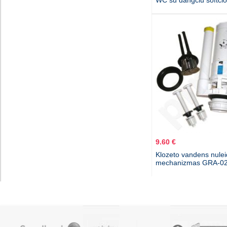
WC su dangčiu softclo
9.60 €
Klozeto vandens nule
mechanizmas GRA-02