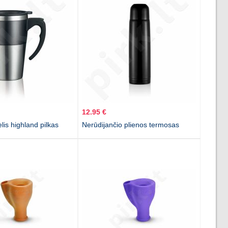
12.95 €
is highland pilkas
Nerūdijančio plienos termosas