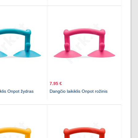
7.95 €
iklis Onpot žydras
Dangčio laikiklis Onpot rožinis