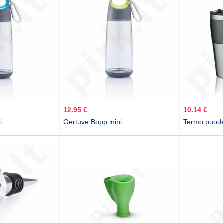
12.95 €
10.14 €
i
Gertuvė Bopp mini
Termo puodel