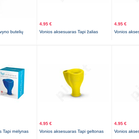
4.95 €
4.95 €
vyno butelių
Vonios aksesuaras Tapi žalias
Vonios akses
4.95 €
4.95 €
s Tapi mėlynas
Vonios aksesuaras Tapi geltonas
Vonios akse