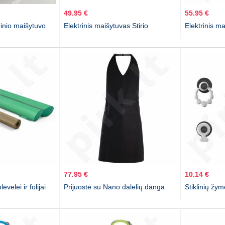
49.95 €
55.95 €
rinio maišytuvo
Elektrinis maišytuvas Stirio
Elektrinis ma
77.95 €
10.14 €
ėvelei ir folijai
Prijuostė su Nano dalelių danga
Stiklinių žy