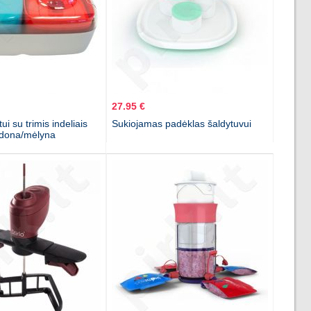
27.95 €
i su trimis indeliais
Sukiojamas padėklas šaldytuvui
udona/mėlyna