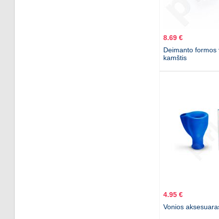
8.69 €
Deimanto formos 
kamštis
4.95 €
Vonios aksesuara