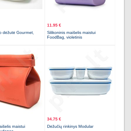
11.95 €
to dėžutė Gourmet,
Silikoninis maišelis maistui
FoodBag, violetinis
34.75 €
aišelis maistui
Dėžučių rinkinys Modular