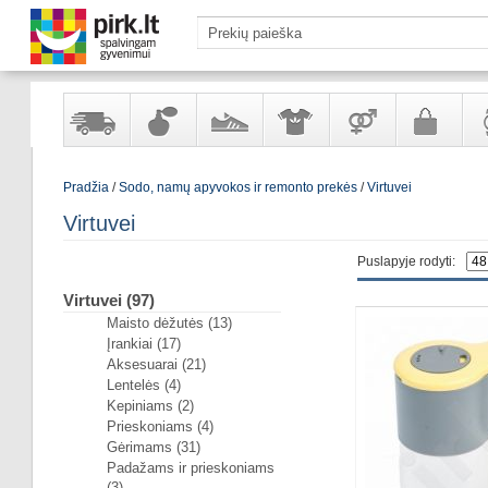
Yra
Kvepalai
Avalynė
Apranga
Prekės
Galanterija
Lai
Pradžia
/
Sodo, namų apyvokos ir remonto prekės
/
Virtuvei
sandėlyje
ir
ir
suaugusiems
ir
kosmetika
aksesuarai
pa
Virtuvei
Puslapyje rodyti:
Virtuvei (97)
Maisto dėžutės (13)
Įrankiai (17)
Aksesuarai (21)
Lentelės (4)
Kepiniams (2)
Prieskoniams (4)
Gėrimams (31)
Padažams ir prieskoniams
(3)