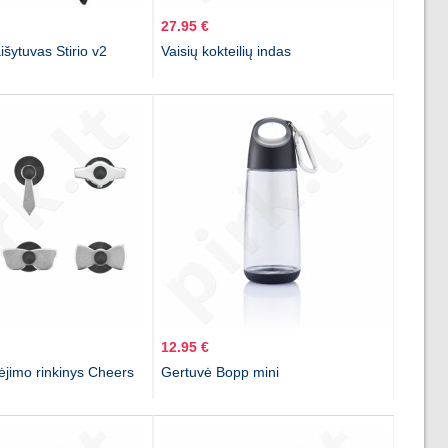
27.95 €
išytuvas Stirio v2
Vaisių kokteilių indas
12.95 €
mėjimo rinkinys Cheers
Gertuvė Bopp mini