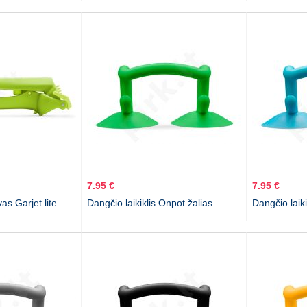
7.95 €
7.95 €
s Garjet lite
Dangčio laikiklis Onpot žalias
Dangčio laik