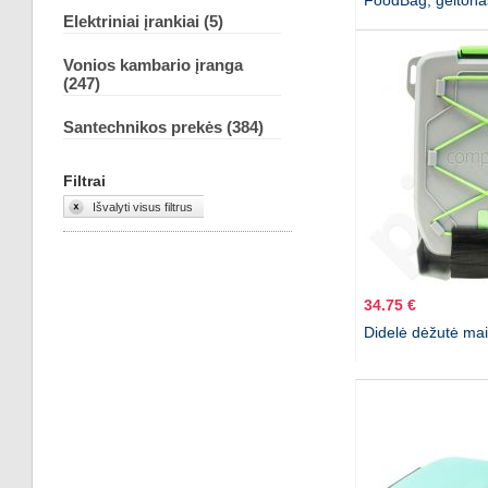
FoodBag, geltona
Elektriniai įrankiai (5)
Vonios kambario įranga
(247)
Santechnikos prekės (384)
Filtrai
Išvalyti visus filtrus
34.75 €
Didelė dėžutė mai