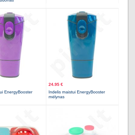
audonas
24.95 €
tui EnergyBooster
Indelis maistui EnergyBooster
mėlynas