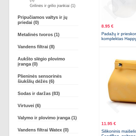
Grilinės ir grilio įrankiai (1)
Pripučiamos valtys ir jų
priedai (0)
8.95 €
Padažų ir priesko
Metalinės tvoros (1)
komplektas Happy
Vandens filtrai (8)
Aukšto slėgio plovimo
įranga (0)
Plieninės sensorinės
šiukšlių dėžės (6)
Sodas ir daržas (83)
Virtuvei (6)
Valymo ir plovimo įranga (1)
11.95 €
Vandens filtrai Watex (0)
Silikoninis maišeli