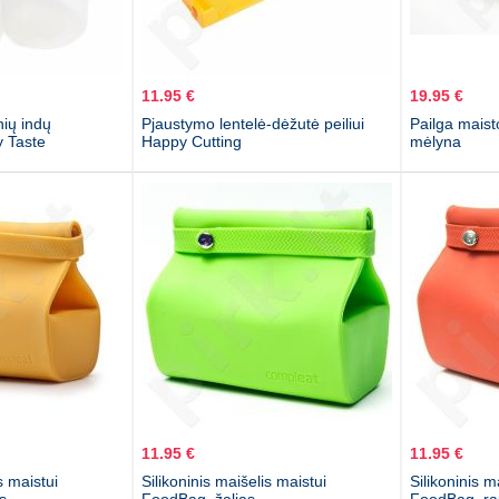
11.95 €
19.95 €
nių indų
Pjaustymo lentelė-dėžutė peiliui
Pailga mais
 Taste
Happy Cutting
mėlyna
11.95 €
11.95 €
s maistui
Silikoninis maišelis maistui
Silikoninis m