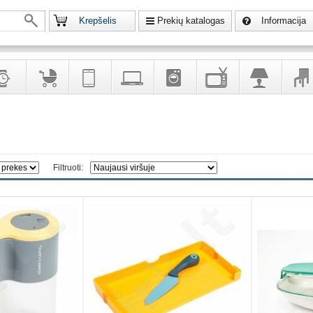
Krepšelis
Prekių katalogas
Informacija
krodžiai
Prekės
Telekomunikacija,
Kompiuterinė
Buitinė
Televizoriai,
Šviestuvai
Baldai
vaikams
navigacija
technika
technika
kita
interj
puošalai
ir ryšio
namų
eleme
priemonės
elektronika
Filtruoti: