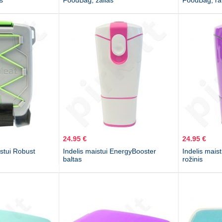
s
FoodBag, žalias
FoodBag, r
24.95 €
24.95 €
stui Robust
Indelis maistui EnergyBooster
Indelis mais
baltas
rožinis