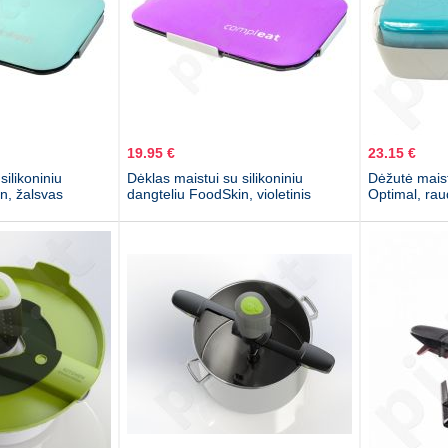
19.95 €
23.15 €
silikoniniu
Dėklas maistui su silikoniniu
Dėžutė maistu
n, žalsvas
dangteliu FoodSkin, violetinis
Optimal, ra