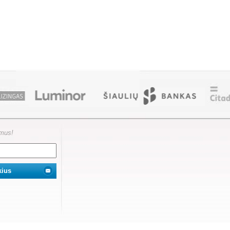
ymus!