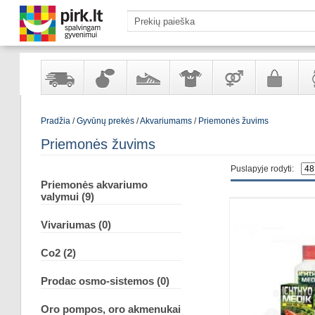
Yra
Kvepalai
Avalynė
Apranga
Prekės
Galanterija
Lai
Pradžia
/
Gyvūnų prekės
/
Akvariumams
/
Priemonės žuvims
sandėlyje
ir
ir
suaugusiems
ir
kosmetika
aksesuarai
pa
Priemonės žuvims
Puslapyje rodyti:
Priemonės akvariumo
valymui (9)
Vivariumas (0)
Co2 (2)
Prodac osmo-sistemos (0)
Oro pompos, oro akmenukai