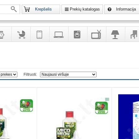
Krepšelis
Prekių katalogas
Informacija
krodžiai
Prekės
Telekomunikacija,
Kompiuterinė
Buitinė
Televizoriai,
Šviestuvai
Baldai
vaikams
navigacija
technika
technika
kita
interj
puošalai
ir ryšio
namų
eleme
priemonės
elektronika
Filtruoti: