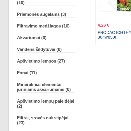
(10)
Priemonės augalams (3)
4.26 €
Filtravimo medžiagos (16)
PRODAC ICHTH
30ml/850l
Akvariumai (0)
Vandens šildytuvai (8)
Apšvietimo lempos (27)
Fonai (11)
Mineraliniai elementai
jūriniams akvariumams (0)
Apšvietimo lempų paleidėjai
(2)
Filtrai, srovės nukreipėjai
(23)