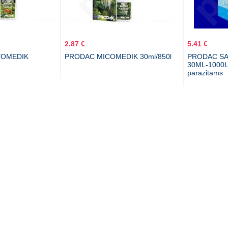
2.87 €
5.41 €
YOMEDIK
PRODAC MICOMEDIK 30ml/850l
PRODAC SA
30ML-1000
parazitams