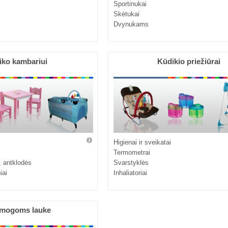
Sportinukai
Skėtukai
Dvynukams
iko kambariui
Kūdikio priežiūrai
Higienai ir sveikatai
Termometrai
, antklodės
Svarstyklės
iai
Inhaliatoriai
mogoms lauke