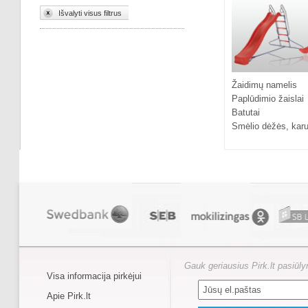
Išvalyti visus filtrus
Žaidimų namelis
Paplūdimio žaislai
Batutai
Smėlio dėžės, karu
Gauk geriausius Pirk.lt pasiūl
Visa informacija pirkėjui
Apie Pirk.lt