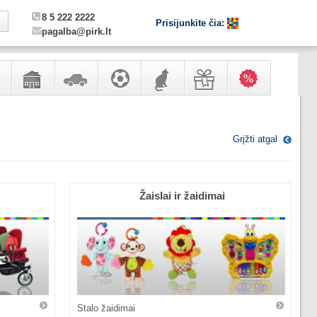
8 5 222 2222
Prisijunkite čia:
pagalba@pirk.lt
,
Sodo,
Automobilių
Sportas,
Gyvūnų
Dovanos
Karšti
ero
namų
prekės
laisvalaikis
prekės
pasiūlymai!
Grįžti atgal
ntai
apyvokos
ir
remonto
prekės
Žaislai ir žaidimai
Stalo žaidimai