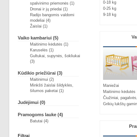
0-18 kg
spalvinimo priemonės (1)
0-25 kg
Dronai ir jų priedai (1)
9-18 kg
Radijo bangomis valdomi
modeliai (4)
Žaislai (1)
Va
Vaiko kambariui (5)
Maitinimo kėdutės (1)
Karuselės (1)
Gultukai, supynės, šokliukai
(3)
Kūdikio priežiūrai (3)
Maitinimui (2)
Minkšti žaislai šildyklės,
Maniežai
šilumos paketai (1)
Maitinimo kėdutės
Čiužiniai, pagalvės
Judėjimui (0)
Grikių lukštų gamin
Pramogoms lauke (4)
Batutai (4)
Pra
Filtrai