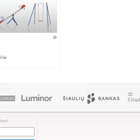
čiai
ymus!