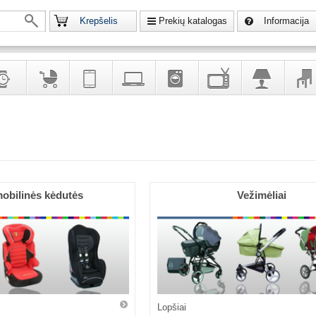
Krepšelis
Prekių katalogas
Informacija
krodžiai
Prekės
Telekomunikacija,
Kompiuterinė
Buitinė
Televizoriai,
Šviestuvai
Baldai
vaikams
navigacija
technika
technika
kita
interj
puošalai
ir ryšio
namų
eleme
priemonės
elektronika
obilinės kėdutės
Vežimėliai
Lopšiai