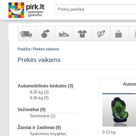
Pradžia
/
Prekės vaikams
Yra
Kvepalai
Avalynė
Apranga
Prekės
Galanterija
Lai
sandėlyje
ir
ir
suaugusiems
ir
Prekės vaikams
kosmetika
aksesuarai
pa
Autom
Automobilinės kėdutės (3)
9-25 kg (3)
9-36 kg (3)
Vežimėliai (0)
Sportinukai (1)
Žaislai ir žaidimai (6)
0-13 kg
Spalvinimo knygelės,