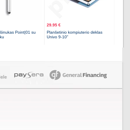
29.95 €
šinukas Point|01 su
Planšetinio kompiuterio dėklas
ku
Univo 9-10"