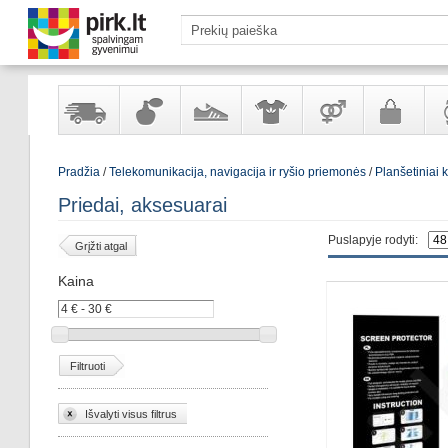
Yra
Kvepalai
Avalynė
Apranga
Prekės
Galanterija
Lai
Pradžia
/
Telekomunikacija, navigacija ir ryšio priemonės
/
Planšetiniai 
sandėlyje
ir
ir
suaugusiems
ir
kosmetika
aksesuarai
pa
Priedai, aksesuarai
Puslapyje rodyti:
Grįžti atgal
Kaina
Filtruoti
Išvalyti visus filtrus