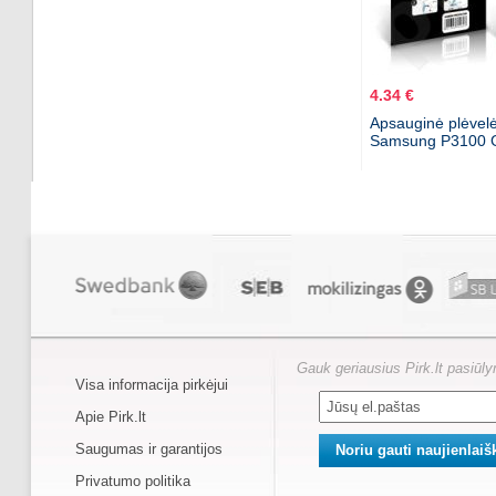
4.34 €
Apsauginė plėvelė
Samsung P3100 G
Gauk geriausius Pirk.lt pasiūl
Visa informacija pirkėjui
Apie Pirk.lt
Saugumas ir garantijos
Privatumo politika