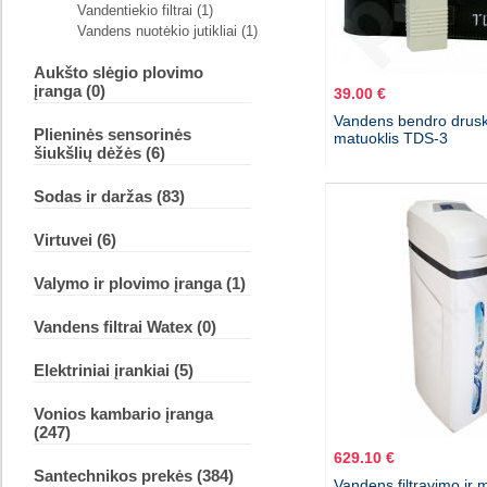
Vandentiekio filtrai (1)
Vandens nuotėkio jutikliai (1)
Aukšto slėgio plovimo
įranga (0)
39.00 €
Vandens bendro drus
Plieninės sensorinės
matuoklis TDS-3
šiukšlių dėžės (6)
Sodas ir daržas (83)
Virtuvei (6)
Valymo ir plovimo įranga (1)
Vandens filtrai Watex (0)
Elektriniai įrankiai (5)
Vonios kambario įranga
(247)
629.10 €
Santechnikos prekės (384)
Vandens filtravimo ir 