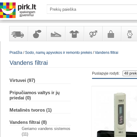
Yra
Kvepalai
Avalynė
Apranga
Prekės
Galanterija
Laikrod
Pradžia
/
Sodo, namų apyvokos ir remonto prekės
/
Vandens filtrai
sandėlyje
ir
ir
suaugusiems
ir
kosmetika
aksesuarai
papuoš
Vandens filtrai
Puslapyje rodyti:
Virtuvei (97)
Pripučiamos valtys ir jų
priedai (0)
Metalinės tvoros (1)
Vandens filtrai (8)
Geriamo vandens sistemos
(11)