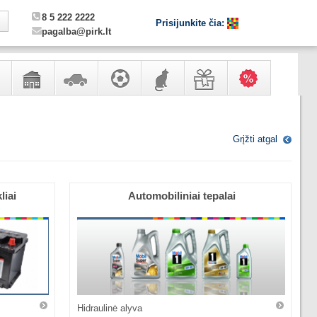
8 5 222 2222
Prisijunkite čia:
pagalba@pirk.lt
,
Sodo,
Automobilių
Sportas,
Gyvūnų
Dovanos
Karšti
ero
namų
prekės
laisvalaikis
prekės
pasiūlymai!
Grįžti atgal
ntai
apyvokos
ir
remonto
prekės
liai
Automobiliniai tepalai
Hidraulinė alyva