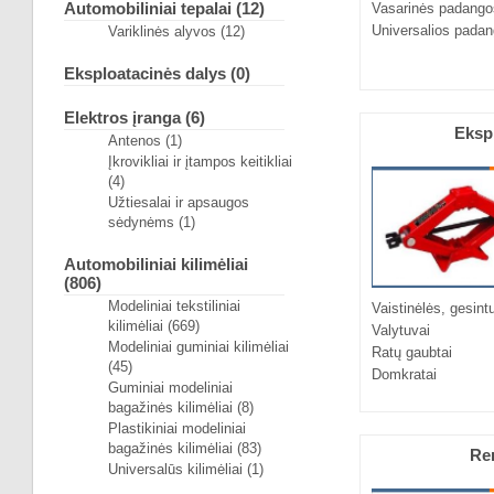
Automobiliniai tepalai (12)
Vasarinės padango
Universalios pada
Variklinės alyvos (12)
Eksploatacinės dalys (0)
Elektros įranga (6)
Eksp
Antenos (1)
Įkrovikliai ir įtampos keitikliai
(4)
Užtiesalai ir apsaugos
sėdynėms (1)
Automobiliniai kilimėliai
(806)
Modeliniai tekstiliniai
Vaistinėlės, gesintu
kilimėliai (669)
Valytuvai
Modeliniai guminiai kilimėliai
Ratų gaubtai
(45)
Domkratai
Guminiai modeliniai
bagažinės kilimėliai (8)
Plastikiniai modeliniai
bagažinės kilimėliai (83)
Rem
Universalūs kilimėliai (1)