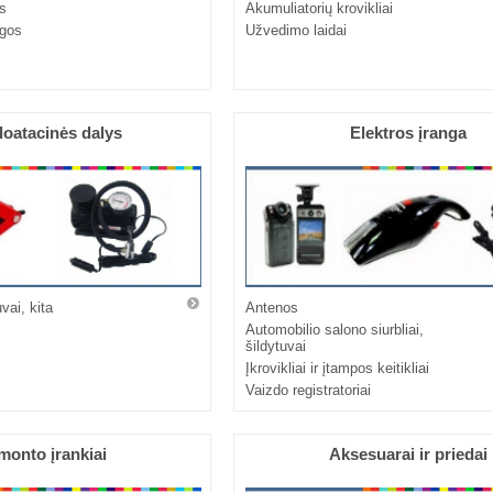
s
Akumuliatorių krovikliai
ngos
Užvedimo laidai
loatacinės dalys
Elektros įranga
vai, kita
Antenos
Automobilio salono siurbliai,
šildytuvai
Įkrovikliai ir įtampos keitikliai
Vaizdo registratoriai
onto įrankiai
Aksesuarai ir priedai