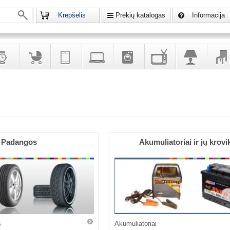
Krepšelis
Prekių katalogas
Informacija
krodžiai
Prekės
Telekomunikacija,
Kompiuterinė
Buitinė
Televizoriai,
Šviestuvai
Baldai
vaikams
navigacija
technika
technika
kita
interj
puošalai
ir ryšio
namų
eleme
priemonės
elektronika
Padangos
Akumuliatoriai ir jų krovik
s
Akumuliatoriai