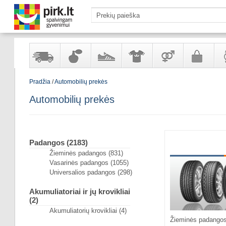
Pradžia
/
Automobilių prekės
Yra
Kvepalai
Avalynė
Apranga
Prekės
Galanterija
Lai
sandėlyje
ir
ir
suaugusiems
ir
Automobilių prekės
kosmetika
aksesuarai
pa
Padangos (2183)
Žieminės padangos (831)
Vasarinės padangos (1055)
Universalios padangos (298)
Akumuliatoriai ir jų krovikliai
(2)
Akumuliatorių krovikliai (4)
Žieminės padango