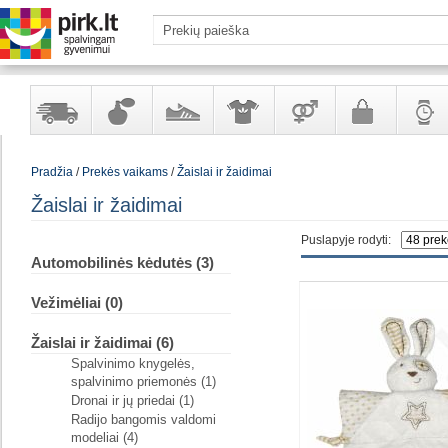
Yra
Kvepalai
Avalynė
Apranga
Prekės
Galanterija
Laikrod
Pradžia
/
Prekės vaikams
/
Žaislai ir žaidimai
sandėlyje
ir
ir
suaugusiems
ir
kosmetika
aksesuarai
papuoš
Žaislai ir žaidimai
Puslapyje rodyti:
Automobilinės kėdutės (3)
Vežimėliai (0)
Žaislai ir žaidimai (6)
Spalvinimo knygelės,
spalvinimo priemonės (1)
Dronai ir jų priedai (1)
Radijo bangomis valdomi
modeliai (4)