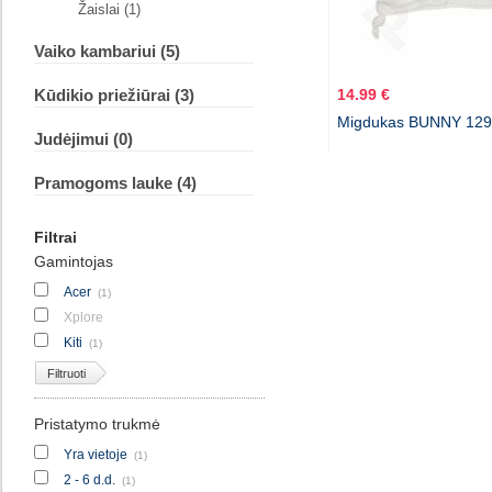
Žaislai (1)
Vaiko kambariui (5)
Kūdikio priežiūrai (3)
14.99 €
Migdukas BUNNY 129
Judėjimui (0)
Pramogoms lauke (4)
Filtrai
Gamintojas
Acer
(1)
Xplore
Kiti
(1)
Filtruoti
Pristatymo trukmė
Yra vietoje
(1)
2 - 6 d.d.
(1)