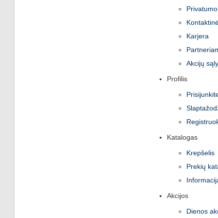
Privatumo 
Kontaktinė
Karjera
Partneria
Akcijų sąl
Profilis
Prisijunkit
Slaptažod
Registruok
Katalogas
Krepšelis
Prekių ka
Informacij
Akcijos
Dienos akc