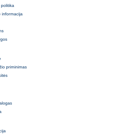
politika
 informacija
ms
ygos
e
žio priminimas
itės
talogas
a
ija