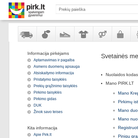
Yra
Kvepalai
Avalynė
Apranga
Prekės
Galanterija
Lai
Informacija pirkėjams
Svetainės me
sandėlyje
ir
ir
suaugusiems
ir
Aptarnavimas ir pagalba
kosmetika
aksesuarai
pa
Asmens duomenų apsauga
Atsiskaitymo informacija
Nuolaidos kodas
Pristatymo taisyklės
Mano PIRK.LT
Prekių grąžinimo taisyklės
Pirkimo taisyklės
Mano Krep
Pirkimo gidas
Pirkimų ist
DUK
Mano du
Žinok savo teises
Mano nuol
Registruot
Kita informacija
Apie Pirk.lt
Pinigų gr