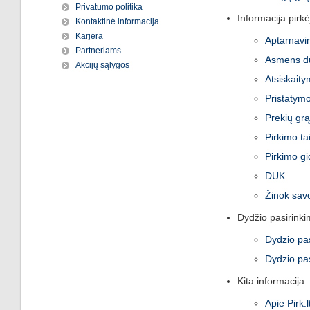
Privatumo politika
Informacija pirk
Kontaktinė informacija
Karjera
Aptarnavi
Partneriams
Asmens d
Akcijų sąlygos
Atsiskaity
Pristatymo
Prekių grą
Pirkimo ta
Pirkimo g
DUK
Žinok savo
Dydžio pasirink
Dydzio pa
Dydzio pa
Kita informacija
Apie Pirk.l