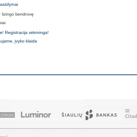
pasiūlymai
r lizingo bendrovę
iai
e! Registracija sėkminga!
ujame, įvyko klaida
ymus!