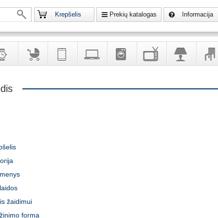
Krepšelis
Prekių katalogas
Informacija
krodžiai
Prekės
Telekomunikacija,
Kompiuterinė
Buitinė
Televizoriai,
Šviestuvai
Baldai
dis
vaikams
navigacija
technika
technika
kita
interj
puošalai
ir ryšio
namų
eleme
priemonės
elektronika
šelis
orija
omenys
aidos
is žaidimui
ąžinimo forma