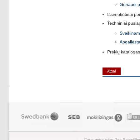
Geriausi 
Išsimokėtinai pe
Techniniai puslap
Sveikinam
Apgailėsta
Prekių katalogas
Atgal
Gauk geriausius Pirk.lt pasiūl