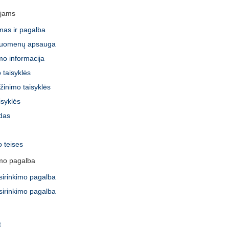
ėjams
mas ir pagalba
uomenų apsauga
mo informacija
 taisyklės
žinimo taisyklės
isyklės
idas
 teises
imo pagalba
sirinkimo pagalba
sirinkimo pagalba
t