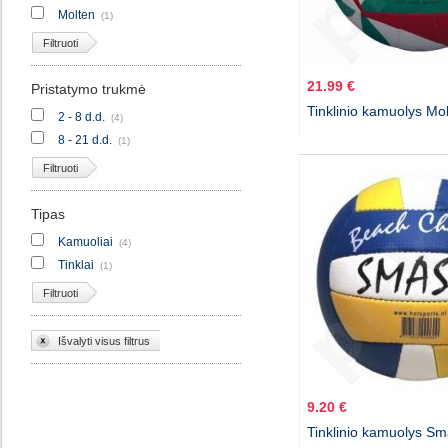
Molten
(1)
Filtruoti
21.99 €
Pristatymo trukmė
Tinklinio kamuolys M
2 - 8 d.d.
(4)
8 - 21 d.d.
(1)
Filtruoti
Tipas
Kamuoliai
(4)
Tinklai
(1)
Filtruoti
Išvalyti visus filtrus
9.20 €
Tinklinio kamuolys S