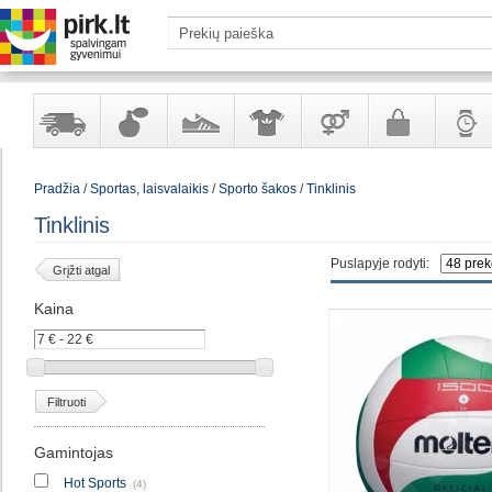
Yra
Kvepalai
Avalynė
Apranga
Prekės
Galanterija
Laikrod
Pradžia
/
Sportas, laisvalaikis
/
Sporto šakos
/
Tinklinis
sandėlyje
ir
ir
suaugusiems
ir
kosmetika
aksesuarai
papuoš
Tinklinis
Puslapyje rodyti:
Grįžti atgal
Kaina
Filtruoti
Gamintojas
Hot Sports
(4)