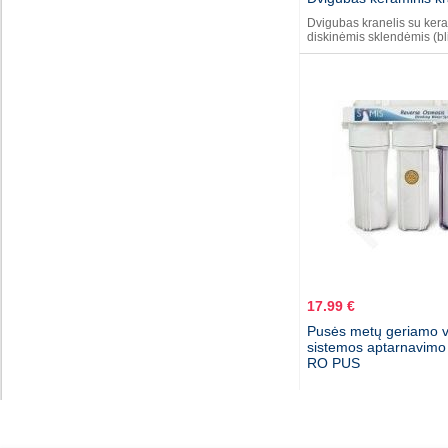
Dvigubas kranelis su ker
diskinėmis sklendėmis (bl
17.99 €
Pusės metų geriamo 
sistemos aptarnavimo
RO PUS