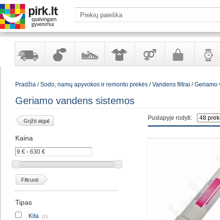
Yra
Kvepalai
Avalynė
Apranga
Prekės
Galanterija
Laikrod
Pradžia
/
Sodo, namų apyvokos ir remonto prekės
/
Vandens filtrai
/
Geriamo 
sandėlyje
ir
ir
suaugusiems
ir
kosmetika
aksesuarai
papuoš
Geriamo vandens sistemos
Puslapyje rodyti:
Grįžti atgal
Kaina
Filtruoti
Tipas
Kita
(1)