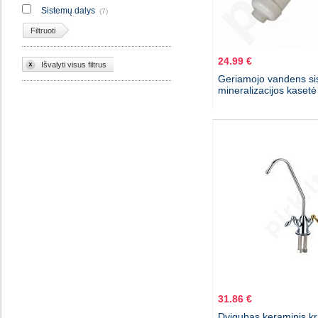
Sistemų dalys
(7)
Filtruoti
24.99 €
Išvalyti visus filtrus
Geriamojo vandens sis
mineralizacijos kaset
31.86 €
Dvigubas keraminis kr