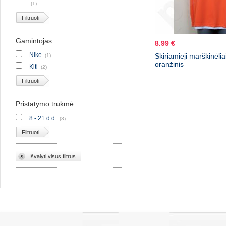
(1)
Filtruoti
Gamintojas
8.99 €
Nike
Skiriamieji marškinėli
(1)
oranžinis
Kiti
(2)
Filtruoti
Pristatymo trukmė
8 - 21 d.d.
(3)
Filtruoti
Išvalyti visus filtrus