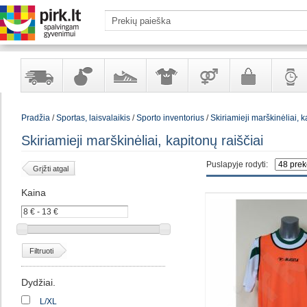
Yra
Kvepalai
Avalynė
Apranga
Prekės
Galanterija
Laikrod
Pradžia
/
Sportas, laisvalaikis
/
Sporto inventorius
/
Skiriamieji marškinėliai, k
sandėlyje
ir
ir
suaugusiems
ir
kosmetika
aksesuarai
papuoš
Skiriamieji marškinėliai, kapitonų raiščiai
Puslapyje rodyti:
Grįžti atgal
Kaina
Filtruoti
Dydžiai.
L/XL