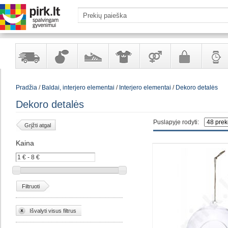
Yra
Kvepalai
Avalynė
Apranga
Prekės
Galanterija
Laikrod
Pradžia
/
Baldai, interjero elementai
/
Interjero elementai
/
Dekoro detalės
sandėlyje
ir
ir
suaugusiems
ir
kosmetika
aksesuarai
papuoš
Dekoro detalės
Puslapyje rodyti:
Grįžti atgal
Kaina
Filtruoti
Išvalyti visus filtrus