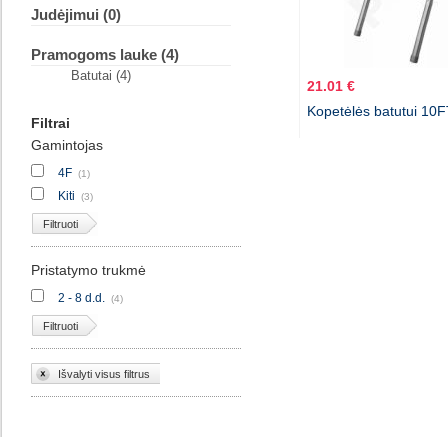
Judėjimui (0)
Pramogoms lauke (4)
Batutai (4)
21.01 €
Kopetėlės batutui 10F
Filtrai
Gamintojas
4F
(1)
Kiti
(3)
Filtruoti
Pristatymo trukmė
2 - 8 d.d.
(4)
Filtruoti
Išvalyti visus filtrus