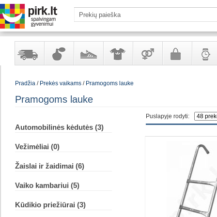
Yra
Kvepalai
Avalynė
Apranga
Prekės
Galanterija
Laikrod
Pradžia
/
Prekės vaikams
/
Pramogoms lauke
sandėlyje
ir
ir
suaugusiems
ir
kosmetika
aksesuarai
papuoš
Pramogoms lauke
Puslapyje rodyti:
Automobilinės kėdutės (3)
Vežimėliai (0)
Žaislai ir žaidimai (6)
Vaiko kambariui (5)
Kūdikio priežiūrai (3)