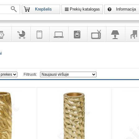
Krepšelis
Prekių katalogas
Informacija
krodžiai
Prekės
Telekomunikacija,
Kompiuterinė
Buitinė
Televizoriai,
Šviestuvai
Baldai
ai
vaikams
navigacija
technika
technika
kita
interj
puošalai
ir ryšio
namų
eleme
priemonės
elektronika
Filtruoti: