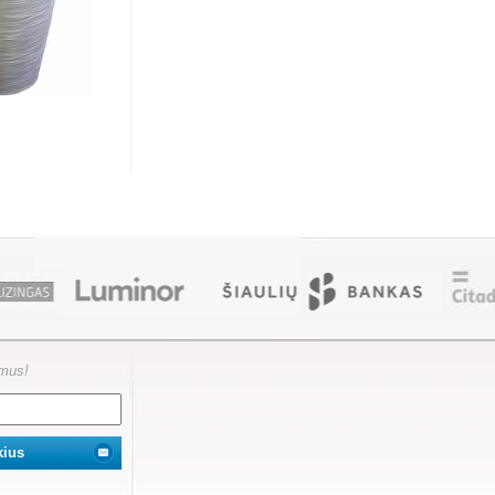
ymus!