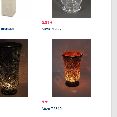
5.99 €
štinimas
Vaza 70427
9.99 €
Vaza 72840