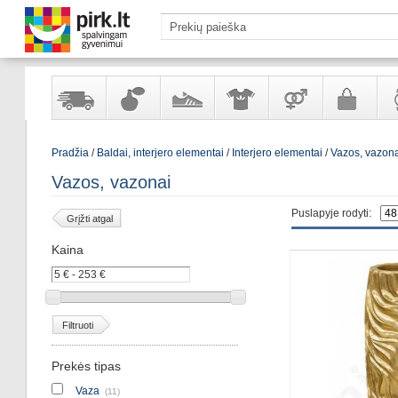
Yra
Kvepalai
Avalynė
Apranga
Prekės
Galanterija
Lai
Pradžia
/
Baldai, interjero elementai
/
Interjero elementai
/
Vazos, vazon
sandėlyje
ir
ir
suaugusiems
ir
kosmetika
aksesuarai
pa
Vazos, vazonai
Puslapyje rodyti:
Grįžti atgal
Kaina
Filtruoti
Prekės tipas
Vaza
(11)