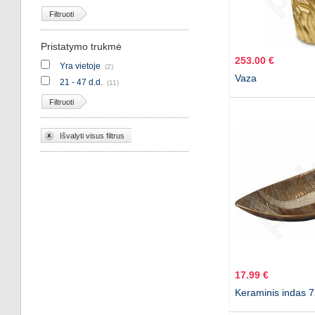
Filtruoti
Pristatymo trukmė
253.00 €
Yra vietoje
(2)
Vaza
21 - 47 d.d.
(11)
Filtruoti
Išvalyti visus filtrus
17.99 €
Keraminis indas 