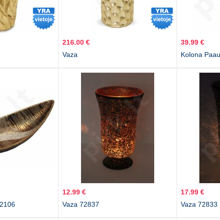
216.00 €
39.99 €
Vaza
Kolona Paau
12.99 €
17.99 €
72106
Vaza 72837
Vaza 72833