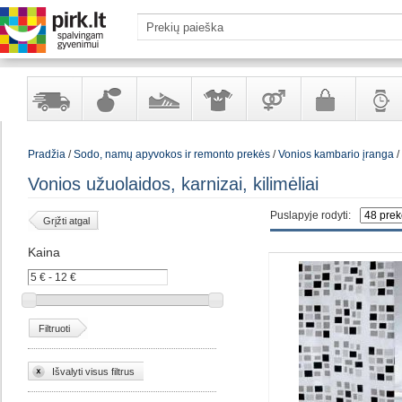
Yra
Kvepalai
Avalynė
Apranga
Prekės
Galanterija
Laikrod
Pradžia
/
Sodo, namų apyvokos ir remonto prekės
/
Vonios kambario įranga
/
sandėlyje
ir
ir
suaugusiems
ir
kosmetika
aksesuarai
papuoš
Vonios užuolaidos, karnizai, kilimėliai
Puslapyje rodyti:
Grįžti atgal
Kaina
Filtruoti
Išvalyti visus filtrus