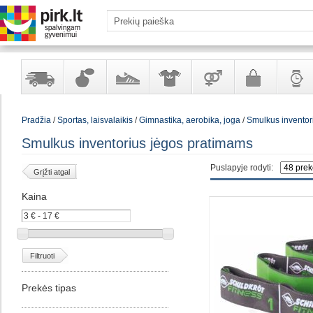
Yra
Kvepalai
Avalynė
Apranga
Prekės
Galanterija
Laikrod
Pradžia
/
Sportas, laisvalaikis
/
Gimnastika, aerobika, joga
/
Smulkus inventor
sandėlyje
ir
ir
suaugusiems
ir
kosmetika
aksesuarai
papuoš
Smulkus inventorius jėgos pratimams
Puslapyje rodyti:
Grįžti atgal
Kaina
Filtruoti
Prekės tipas