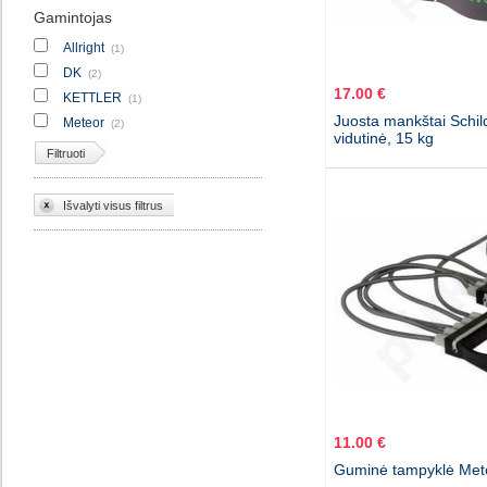
Gamintojas
Allright
(1)
DK
(2)
17.00 €
KETTLER
(1)
Juosta mankštai Schild
Meteor
(2)
vidutinė, 15 kg
Filtruoti
Išvalyti visus filtrus
11.00 €
Guminė tampyklė Met