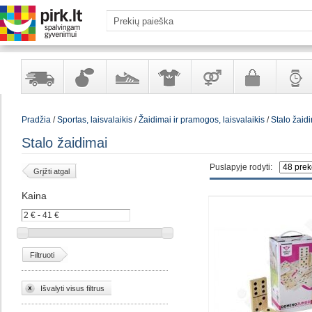
Yra
Kvepalai
Avalynė
Apranga
Prekės
Galanterija
Laikrod
Pradžia
/
Sportas, laisvalaikis
/
Žaidimai ir pramogos, laisvalaikis
/
Stalo žaid
sandėlyje
ir
ir
suaugusiems
ir
kosmetika
aksesuarai
papuoš
Stalo žaidimai
Puslapyje rodyti:
Grįžti atgal
Kaina
Filtruoti
Išvalyti visus filtrus