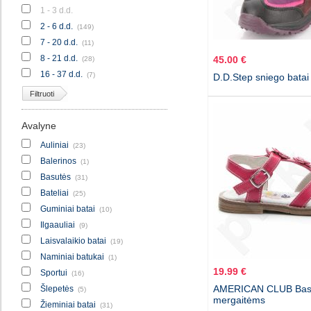
1 - 3 d.d.
2 - 6 d.d.
(149)
7 - 20 d.d.
(11)
8 - 21 d.d.
45.00 €
(28)
16 - 37 d.d.
(7)
D.D.Step sniego batai
Filtruoti
Avalyne
Auliniai
(23)
Balerinos
(1)
Basutės
(31)
Bateliai
(25)
Guminiai batai
(10)
Ilgaauliai
(9)
Laisvalaikio batai
(19)
Naminiai batukai
(1)
19.99 €
Sportui
(16)
AMERICAN CLUB Bas
Šlepetės
(5)
mergaitėms
Žieminiai batai
(31)