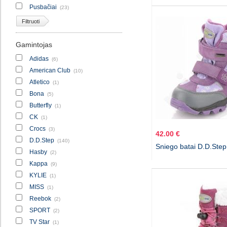
Pusbačiai
(23)
Filtruoti
Gamintojas
Adidas
(6)
American Club
(10)
Atletico
(1)
Bona
(5)
Butterfly
(1)
CK
(1)
Crocs
(3)
42.00 €
D.D.Step
(140)
Sniego batai D.D.Step
Hasby
(2)
Kappa
(9)
KYLIE
(1)
MISS
(1)
Reebok
(2)
SPORT
(2)
TV Star
(1)