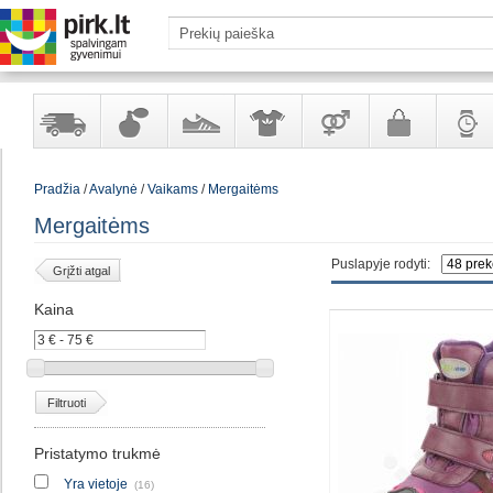
Yra
Kvepalai
Avalynė
Apranga
Prekės
Galanterija
Laikrod
Pradžia
/
Avalynė
/
Vaikams
/
Mergaitėms
sandėlyje
ir
ir
suaugusiems
ir
kosmetika
aksesuarai
papuoš
Mergaitėms
Puslapyje rodyti:
Grįžti atgal
Kaina
Filtruoti
Pristatymo trukmė
Yra vietoje
(16)