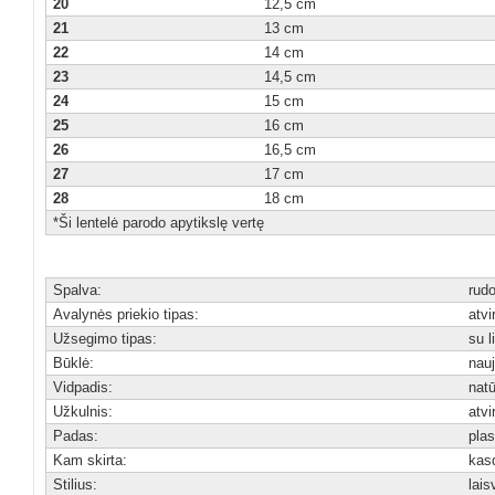
20
12,5 cm
21
13 cm
22
14 cm
23
14,5 cm
24
15 cm
25
16 cm
26
16,5 cm
27
17 cm
28
18 cm
*Ši lentelė parodo apytikslę vertę
Spalva:
rudo
Avalynės priekio tipas:
atvi
Užsegimo tipas:
su l
Būklė:
nau
Vidpadis:
natū
Užkulnis:
atvi
Padas:
plas
Kam skirta:
kas
Stilius:
lais