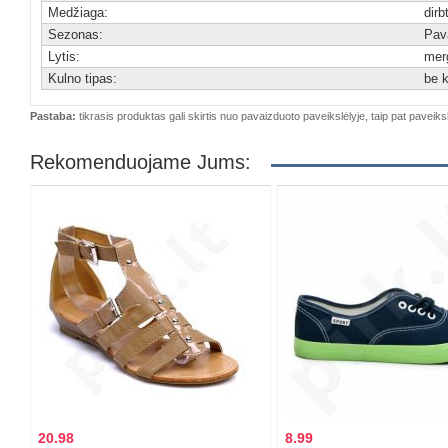
Medžiaga:
dirb
Sezonas:
Pav
Lytis:
merg
Kulno tipas:
be 
Pastaba:
tikrasis produktas gali skirtis nuo pavaizduoto paveikslėlyje, taip pat paveiksl
Rekomenduojame Jums:
20.98
8.99