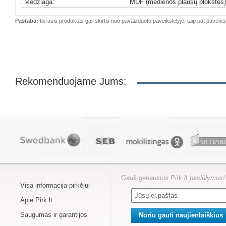
Medžiaga:
MDF (medienos plaušų plokštės),
Pastaba:
tikrasis produktas gali skirtis nuo pavaizduoto paveikslėlyje, taip pat paveiksl
Rekomenduojame Jums:
Gauk geriausius Pirk.lt pasiūlymus!
Visa informacija pirkėjui
Apie Pirk.lt
Saugumas ir garantijos