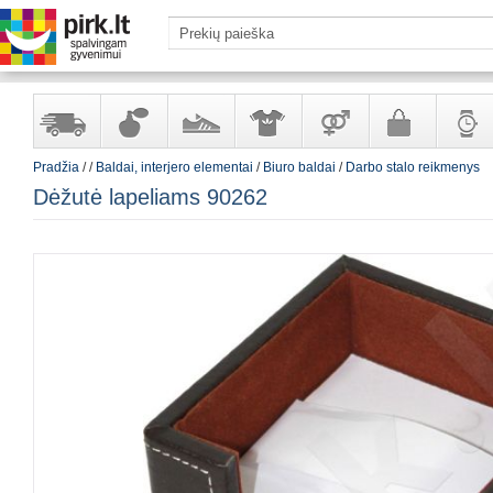
Pradžia
/
/
Baldai, interjero elementai
/
Biuro baldai
/
Darbo stalo reikmenys
Yra
Kvepalai
Avalynė
Apranga
Prekės
Galanterija
Laikrod
Dėžutė lapeliams 90262
sandėlyje
ir
ir
suaugusiems
ir
kosmetika
aksesuarai
papuoš