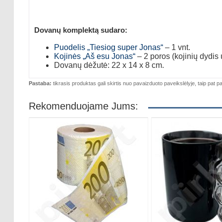
Dovanų komplektą sudaro:
Puodelis „Tiesiog super Jonas“
– 1 vnt.
Kojinės „Aš esu Jonas“
– 2 poros (kojinių dydis
Dovanų dėžutė: 22 x 14 x 8 cm.
Pastaba:
tikrasis produktas gali skirtis nuo pavaizduoto paveikslėlyje, taip pat pa
Rekomenduojame Jums: