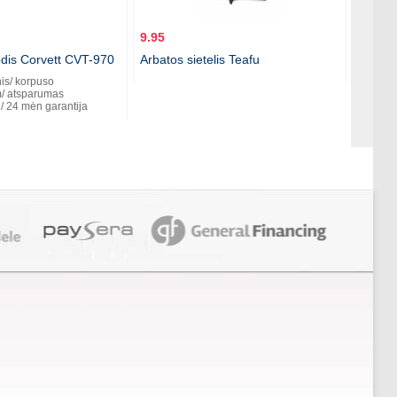
9.95
8.95
rodis Corvett CVT-970
Arbatos sietelis Teafu
Šampan
uždary
nis/ korpuso
/ atsparumas
/ 24 mėn garantija