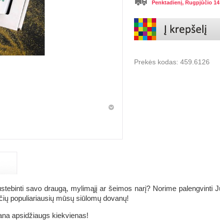
Penktadienį, Rugpjūčio 14
Prekės kodas:
459.6126
nustebinti savo draugą, mylimąjį ar šeimos narį? Norime palengvinti
pačių populiariausių mūsų siūlomų dovanų!
ana apsidžiaugs kiekvienas!