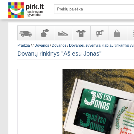
Pradžia
/
/
Dovanos
/
Dovanos
/
Dovanos, suvenyrai (labiau tinkantys v
Yra
Kvepalai
Avalynė
Apranga
Prekės
Galanterija
Lai
Dovanų rinkinys "Aš esu Jonas"
sandėlyje
ir
ir
suaugusiems
ir
kosmetika
aksesuarai
pa