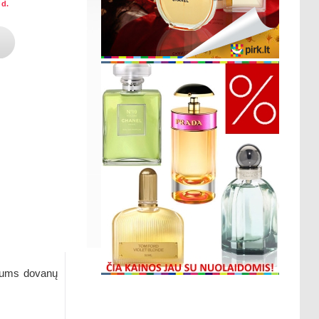
 d.
 Jums dovanų