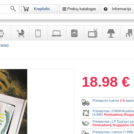
Krepšelis
Prekių katalogas
Informacija
yrams)
krodžiai
Prekės
Telekomunikacija,
Kompiuterinė
Buitinė
Televizoriai,
Šviestuvai
Baldai
vaikams
navigacija
technika
technika
kita
interj
puošalai
ir ryšio
namų
eleme
priemonės
elektronika
18.98 €
Pristatymo trukmė
2-6
darbo
Pristatymas į OMNIVA pašt
(4.89€)
Penktadienį, Rugpj
Pristatymas į LP Express p
Penktadienį, Rugpjūčio 14
Pristatymas į namus (7.99€)