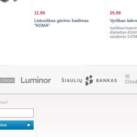
11.99
25.99
Lietuviškas gėrimo žaidimas
Vyriškas laik
"KOMA"
Vyriškas/ kvarci
diametras 42mm
vandeniui 3 ATM
ymus!