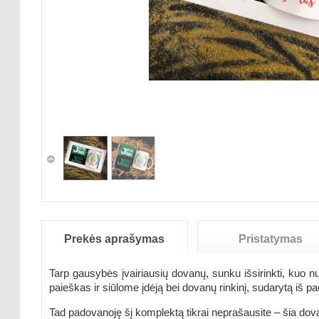
Prekės aprašymas
Pristatymas
Tarp gausybės įvairiausių dovanų, sunku išsirinkti, kuo 
paieškas ir siūlome įdėją bei dovanų rinkinį, sudarytą iš 
Tad padovanoję šį komplektą tikrai neprašausite – šia dov