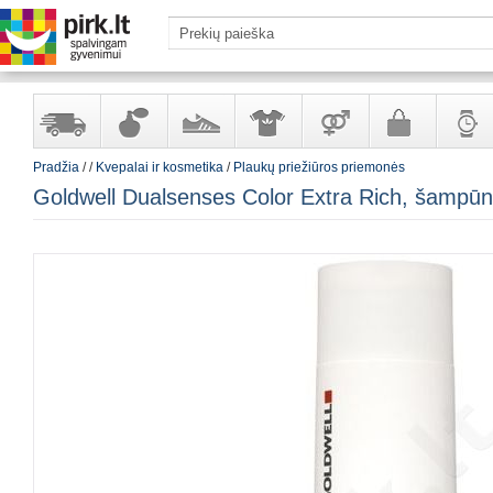
Pradžia
/
/
Kvepalai ir kosmetika
/
Plaukų priežiūros priemonės
Yra
Kvepalai
Avalynė
Apranga
Prekės
Galanterija
Laikrod
Goldwell Dualsenses Color Extra Rich, šampū
sandėlyje
ir
ir
suaugusiems
ir
kosmetika
aksesuarai
papuoš