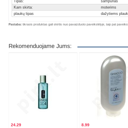
Tipas:
šampūnas
Kam skirta:
moterims
plaukų tipas
dažytiems plau
Pastaba:
tikrasis produktas gali skirtis nuo pavaizduoto paveikslėlyje, taip pat paveiksl
Rekomenduojame Jums:
24.29
8.99