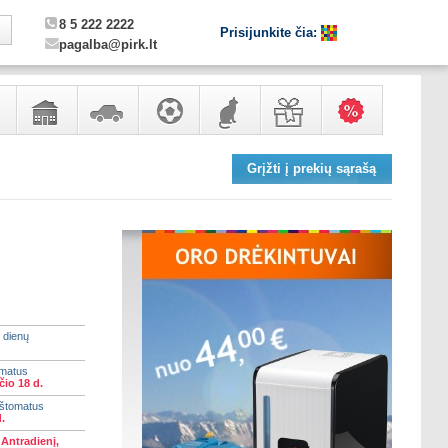
8 5 222 2222
Prisijunkite čia:
pagalba@pirk.lt
,
Sodo,
Automobilių
Sportas,
Gyvūnų
Dovanos
Karšti
Grįžti į prekių sąrašą
ero
namų
prekės
laisvalaikis
prekės
pasiūlymai!
ntai
apyvokos
ir
remonto
prekės
 dienų
omatus
io 18 d.
aštomatus
.
)
Antradienį,