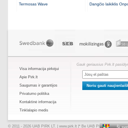
Termosas Wave
Dangčio laikiklis Onpo
Gauk geriausius Pirk.lt pasiūl
Visa informacija pirkėjui
Apie Pirk.lt
Saugumas ir garantijos
Privatumo politika
Kontaktinė informacija
Tinklalapio medis
© 2011 - 2026 UAB PIRK LT. | www.pirk.lt |
* Be UAB PIRK LT raštiško suti
Ši sve