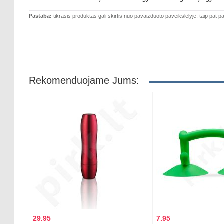
Pastaba:
tikrasis produktas gali skirtis nuo pavaizduoto paveikslėlyje, taip pat pa
Rekomenduojame Jums:
29.95
7.95