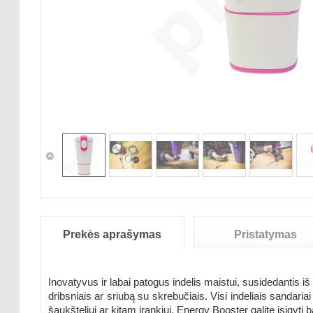
Prekės aprašymas
Pristatymas
Inovatyvus ir labai patogus indelis maistui, susidedantis iš 
dribsniais ar sriubą su skrebučiais. Visi indeliais sandariai
šaukšteliui ar kitam įrankiui. Energy Booster galite įsigyt