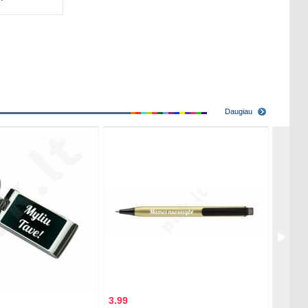
Daugiau
3.99
3.99