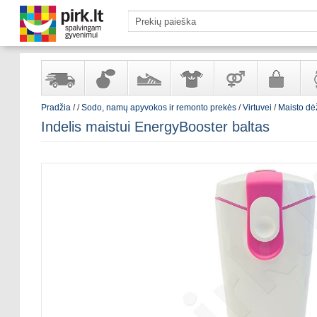
Pradžia
/
/
Sodo, namų apyvokos ir remonto prekės
/
Virtuvei
/
Maisto dė
Yra
Kvepalai
Avalynė
Apranga
Prekės
Galanterija
Lai
Indelis maistui EnergyBooster baltas
sandėlyje
ir
ir
suaugusiems
ir
kosmetika
aksesuarai
pa