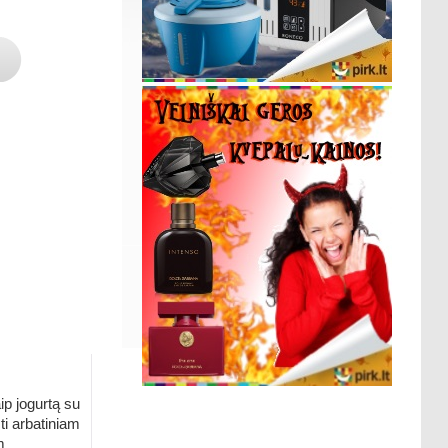
aip jogurtą su
šti arbatiniam
m