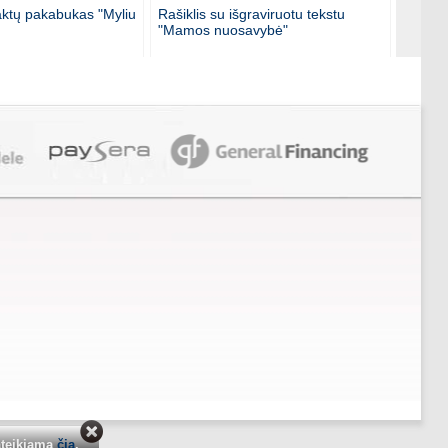
aktų pakabukas "Myliu
Rašiklis su išgraviruotu tekstu
Rašikli
"Mamos nuosavybė"
"Sesės
ateikiama
čia
.