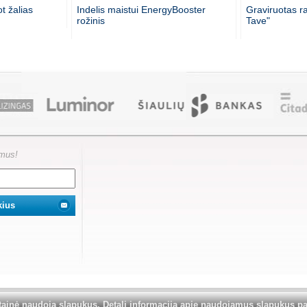
t žalias
Indelis maistui EnergyBooster
Graviruotas r
rožinis
Tave"
ymus!
kimo draudžiama kopijuoti ir platinti šioje svetainėje esančią informaciją.
tainė naudoja slapukus. Detali informacija apie naudojamus slapukus p