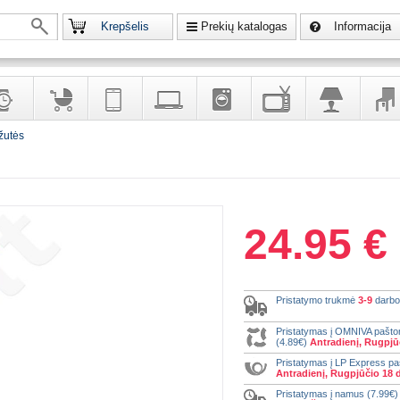
Krepšelis
Prekių katalogas
Informacija
žutės
krodžiai
Prekės
Telekomunikacija,
Kompiuterinė
Buitinė
Televizoriai,
Šviestuvai
Baldai
vaikams
navigacija
technika
technika
kita
interj
puošalai
ir ryšio
namų
eleme
priemonės
elektronika
24.95 €
Pristatymo trukmė
3-9
darbo
Pristatymas į OMNIVA pašt
(4.89€)
Antradienį, Rugpjūč
Pristatymas į LP Express p
Antradienį, Rugpjūčio 18 d
Pristatymas į namus (7.99€