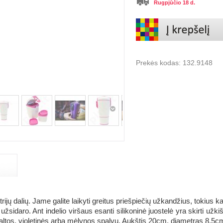
Rugpjūčio 18 d.
Prekės kodas:
132.9148
trijų dalių. Jame galite laikyti greitus priešpiečių užkandžius, tokius k
 užsidaro. Ant indelio viršaus esanti silikoninė juostelė yra skirti užki
i baltos, violetinės arba mėlynos spalvų. Aukštis 20cm, diametras 8,5c