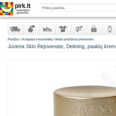
Pradžia
/
/
Kvepalai ir kosmetika
/
Veido priežiūros priemonės
Yra
Kvepalai
Avalynė
Apranga
Prekės
Galanterija
Laikrod
Juvena Skin Rejuvenate, Delining, paakių kre
sandėlyje
ir
ir
suaugusiems
ir
kosmetika
aksesuarai
papuoš