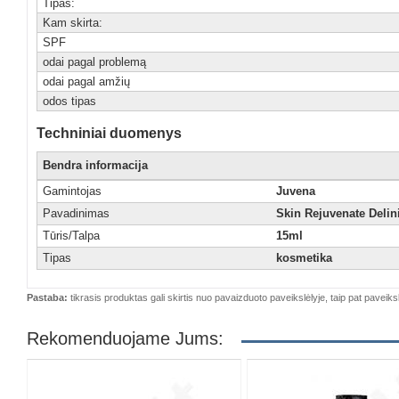
Tipas:
Kam skirta:
SPF
odai pagal problemą
odai pagal amžių
odos tipas
Techniniai duomenys
Bendra informacija
Gamintojas
Juvena
Pavadinimas
Skin Rejuvenate Delin
Tūris/Talpa
15ml
Tipas
kosmetika
Pastaba:
tikrasis produktas gali skirtis nuo pavaizduoto paveikslėlyje, taip pat paveiksl
Rekomenduojame Jums: