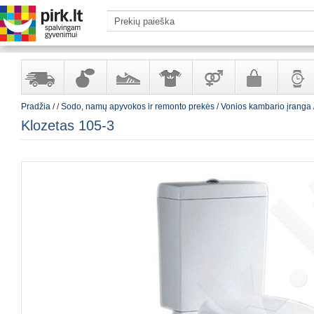
Pradžia
/
/
Sodo, namų apyvokos ir remonto prekės
/
Vonios kambario įranga
Yra
Kvepalai
Avalynė
Apranga
Prekės
Galanterija
Laikrod
Klozetas 105-3
sandėlyje
ir
ir
suaugusiems
ir
kosmetika
aksesuarai
papuoš