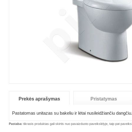
Prekės aprašymas
Pristatymas
Pastatomas unitazas su bakeliu ir lėtai nusileidžiančiu dangčiu
Pastaba:
tikrasis produktas gali skirtis nuo pavaizduoto paveikslėlyje, taip pat paveiksl