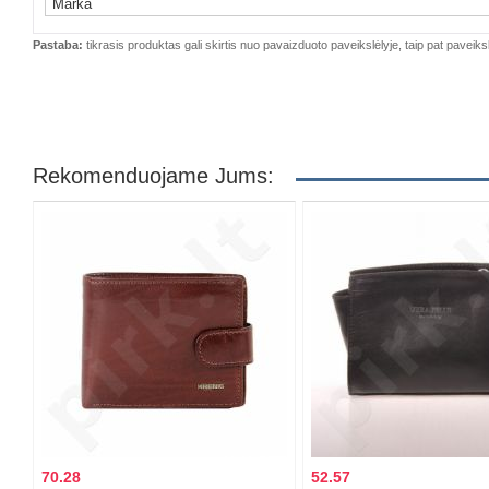
Marka
Pastaba:
tikrasis produktas gali skirtis nuo pavaizduoto paveikslėlyje, taip pat paveiksl
Rekomenduojame Jums:
70.28
52.57