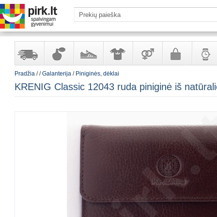
Pradžia
/
/
Galanterija
/
Piniginės, dėklai
Yra
Kvepalai
Avalynė
Apranga
Prekės
Galanterija
Laikrod
KRENIG Classic 12043 ruda piniginė iš natūral
sandėlyje
ir
ir
suaugusiems
ir
kosmetika
aksesuarai
papuoš