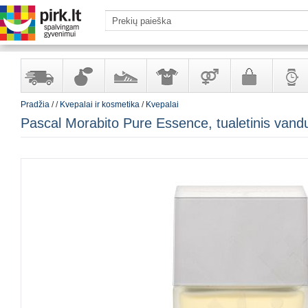
Pradžia
/
/
Kvepalai ir kosmetika
/
Kvepalai
Yra
Kvepalai
Avalynė
Apranga
Prekės
Galanterija
Laikrod
Pascal Morabito Pure Essence, tualetinis van
sandėlyje
ir
ir
suaugusiems
ir
kosmetika
aksesuarai
papuoš