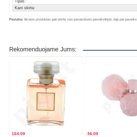
Tipas:
Kam skirta:
Pastaba:
tikrasis produktas gali skirtis nuo pavaizduoto paveikslėlyje, taip pat paveiksl
Rekomenduojame Jums:
164.09
36.09