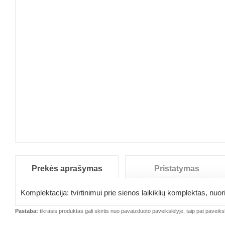
Prekės aprašymas
Pristatymas
Komplektacija:
tvirtinimui prie sienos laikiklių komplektas, nuori
Pastaba:
tikrasis produktas gali skirtis nuo pavaizduoto paveikslėlyje, taip pat paveiksl