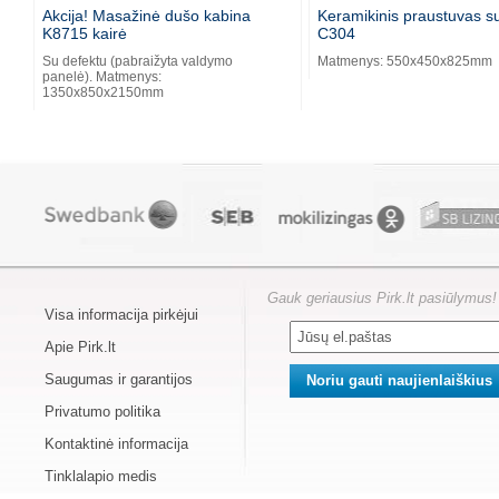
Akcija! Masažinė dušo kabina
Keramikinis praustuvas s
K8715 kairė
C304
Su defektu (pabraižyta valdymo
Matmenys: 550x450x825mm
panelė). Matmenys:
1350x850x2150mm
Gauk geriausius Pirk.lt pasiūlymus!
Visa informacija pirkėjui
Apie Pirk.lt
Saugumas ir garantijos
Privatumo politika
Kontaktinė informacija
Tinklalapio medis