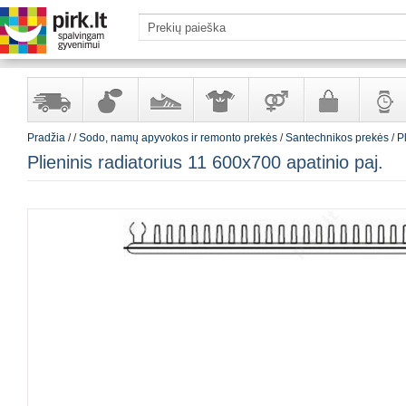
Pradžia
/
/
Sodo, namų apyvokos ir remonto prekės
/
Santechnikos prekės
/
Pl
Yra
Kvepalai
Avalynė
Apranga
Prekės
Galanterija
Laikrod
Plieninis radiatorius 11 600x700 apatinio paj.
sandėlyje
ir
ir
suaugusiems
ir
kosmetika
aksesuarai
papuoš