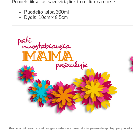
Puodelis tikrai ras savo vietą tiek biure, tiek namuose.
Puodelio talpa 300ml
Dydis: 10cm x 8.5cm
Pastaba:
tikrasis produktas gali skirtis nuo pavaizduoto paveikslėlyje, taip pat paveiksl