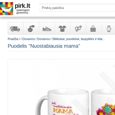
Pradžia
/
/
Dovanos
/
Dovanos
/
Stikliukai, puodeliai, taupyklės ir kita...
Yra
Kvepalai
Avalynė
Apranga
Prekės
Galanterija
Laikrod
Puodelis "Nuostabiausia mama"
sandėlyje
ir
ir
suaugusiems
ir
kosmetika
aksesuarai
papuoš