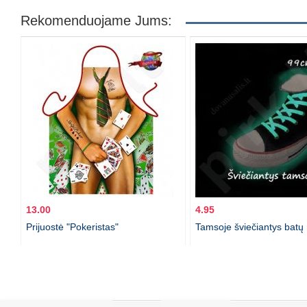
Rekomenduojame Jums:
13.00
4.95
Prijuostė "Pokeristas"
Tamsoje šviečiantys batų r