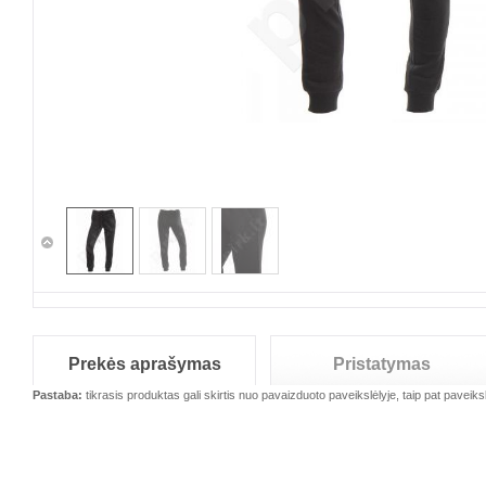
Prekės aprašymas
Pristatymas
Pastaba:
tikrasis produktas gali skirtis nuo pavaizduoto paveikslėlyje, taip pat paveiksl