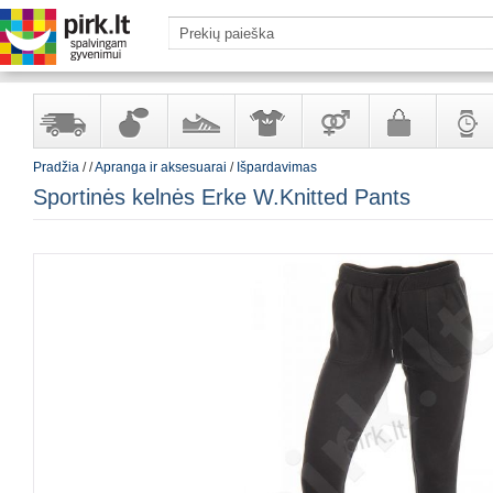
Pradžia
/
/
Apranga ir aksesuarai
/
Išpardavimas
Yra
Kvepalai
Avalynė
Apranga
Prekės
Galanterija
Laikrod
Sportinės kelnės Erke W.Knitted Pants
sandėlyje
ir
ir
suaugusiems
ir
kosmetika
aksesuarai
papuoš