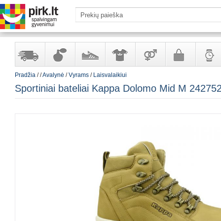
Pradžia
/
/
Avalynė
/
Vyrams
/
Laisvalaikiui
Yra
Kvepalai
Avalynė
Apranga
Prekės
Galanterija
Laikrod
Sportiniai bateliai Kappa Dolomo Mid M 24275
sandėlyje
ir
ir
suaugusiems
ir
kosmetika
aksesuarai
papuoš