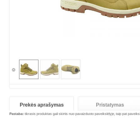
Prekės aprašymas
Pristatymas
Pastaba:
tikrasis produktas gali skirtis nuo pavaizduoto paveikslėlyje, taip pat paveiksl