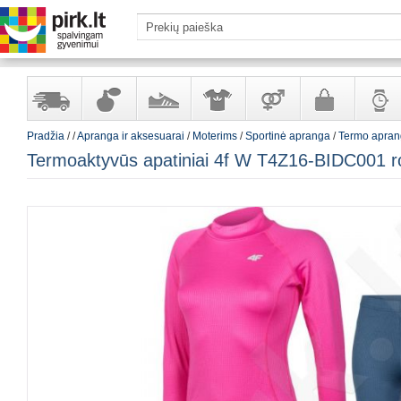
Pradžia
/
/
Apranga ir aksesuarai
/
Moterims
/
Sportinė apranga
/
Termo apra
Yra
Kvepalai
Avalynė
Apranga
Prekės
Galanterija
Laikrod
Termoaktyvūs apatiniai 4f W T4Z16-BIDC001 r
sandėlyje
ir
ir
suaugusiems
ir
kosmetika
aksesuarai
papuoš