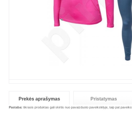
Prekės aprašymas
Pristatymas
Pastaba:
tikrasis produktas gali skirtis nuo pavaizduoto paveikslėlyje, taip pat paveiksl