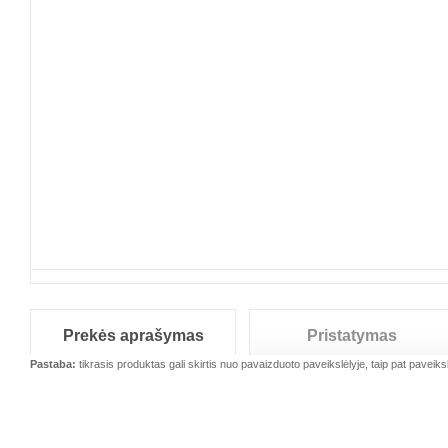
Prekės aprašymas
Pristatymas
Pastaba:
tikrasis produktas gali skirtis nuo pavaizduoto paveikslėlyje, taip pat paveiksl