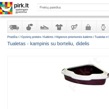
Pradžia
/
/
Gyvūnų prekės
/
Katėms
/
Higienos priemonės katėms
/
Tualetai ir
Yra
Kvepalai
Avalynė
Apranga
Prekės
Galanterija
Laikrod
Tualetas - kampinis su borteliu, didelis
sandėlyje
ir
ir
suaugusiems
ir
kosmetika
aksesuarai
papuoš