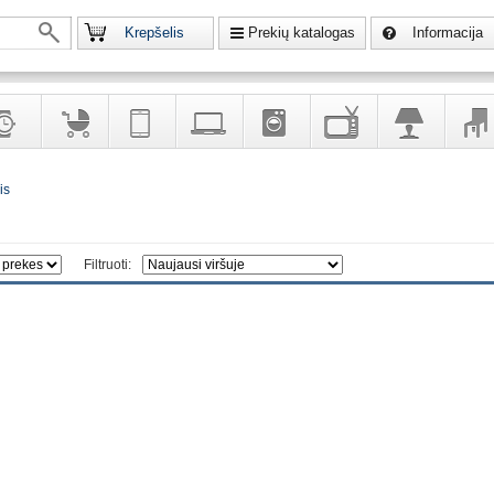
Krepšelis
Prekių katalogas
Informacija
krodžiai
Prekės
Telekomunikacija,
Kompiuterinė
Buitinė
Televizoriai,
Šviestuvai
Baldai
is
vaikams
navigacija
technika
technika
kita
interj
puošalai
ir ryšio
namų
eleme
priemonės
elektronika
Filtruoti: