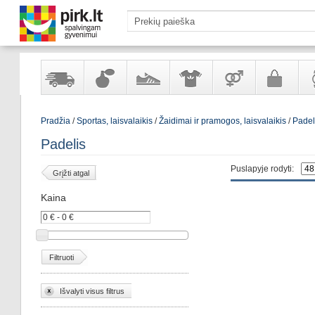
Yra
Kvepalai
Avalynė
Apranga
Prekės
Galanterija
Lai
Pradžia
/
Sportas, laisvalaikis
/
Žaidimai ir pramogos, laisvalaikis
/
Padel
sandėlyje
ir
ir
suaugusiems
ir
kosmetika
aksesuarai
pa
Padelis
Puslapyje rodyti:
Grįžti atgal
Kaina
Filtruoti
Išvalyti visus filtrus