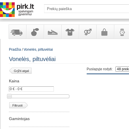
Yra
Kvepalai
Avalynė
Apranga
Prekės
Galanterija
Laikrod
Pradžia
/
Vonelės, piltuvėliai
sandėlyje
ir
ir
suaugusiems
ir
kosmetika
aksesuarai
papuoš
Vonelės, piltuvėliai
Puslapyje rodyti:
Grįžti atgal
Kaina
Filtruoti
Gamintojas